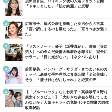
須田亜香里、ハイキング後の入浴ショット公開
「ドキッとした」「肌が綺麗」と反響
広末涼子、病名公表を決断した次男からの言葉
「言い訳にするのも嫌だった」「言うべきか迷っ
た」
「ラストノート」優子（坂井真紀）、澄晴（寺西
拓人）への歪んだ愛情＆執着浮き彫りに「完全に
ホラー」「目に光がない」【ネタバレあり】
前田希美、ハンバーグ・サラダ・さつまいものカ
ナッペ…豪華な手料理並ぶ食卓公開「全部美味し
そう」「盛り付けがおしゃれ」と絶賛の声
【「ブルーロック」なにわ男子・高橋恭平＆野村
康太インタビュー】「大好きな存在を壊してしま
わないか」人気キャラへの覚悟 10キロ増量の肉体
改造秘話