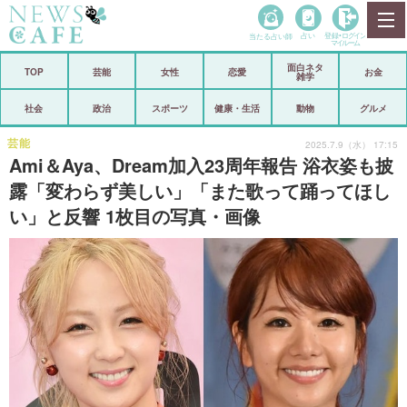
当たる占い師
占い
登録•
ログイン
マイルーム
面白ネタ
ホーム
TOP
芸能
女性
恋愛
お金
雑学
社会
政治
社会
政治
スポーツ
健康・生活
動物
グルメ
経済
海外
芸能
2025.7.9（水） 17:15
Ami＆Aya、Dream加入23周年報告 浴衣姿も披
芸能
スポーツ
露「変わらず美しい」「また歌って踊ってほし
い」と反響 1枚目の写真・画像
恋愛
ビックリ
コメントポスト
アリ／ナシ
リリース
ショップ
登録・ログイン/マイルーム