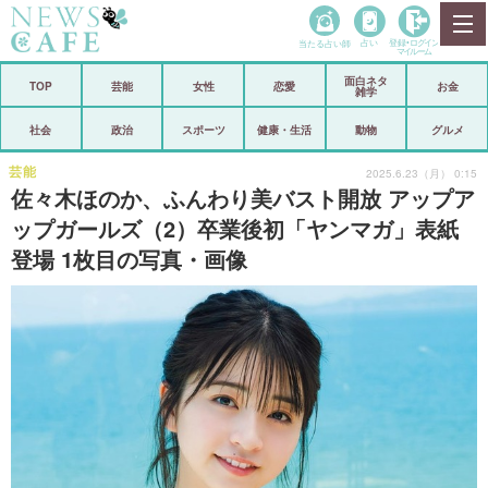
当たる占い師
占い
登録•
ログイン
マイルーム
面白ネタ
ホーム
TOP
芸能
女性
恋愛
お金
雑学
社会
政治
社会
政治
スポーツ
健康・生活
動物
グルメ
経済
海外
芸能
2025.6.23（月） 0:15
佐々木ほのか、ふんわり美バスト開放 アップア
芸能
スポーツ
ップガールズ（2）卒業後初「ヤンマガ」表紙
登場 1枚目の写真・画像
恋愛
ビックリ
コメントポスト
アリ／ナシ
リリース
ショップ
登録・ログイン/マイルーム