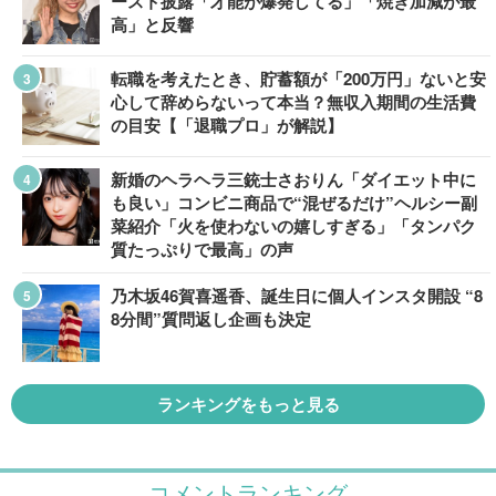
ースト披露「才能が爆発してる」「焼き加減が最
高」と反響
転職を考えたとき、貯蓄額が「200万円」ないと安
心して辞めらないって本当？無収入期間の生活費
の目安【「退職プロ」が解説】
新婚のヘラヘラ三銃士さおりん「ダイエット中に
も良い」コンビニ商品で“混ぜるだけ”ヘルシー副
菜紹介「火を使わないの嬉しすぎる」「タンパク
質たっぷりで最高」の声
乃木坂46賀喜遥香、誕生日に個人インスタ開設 “8
8分間”質問返し企画も決定
ランキングをもっと見る