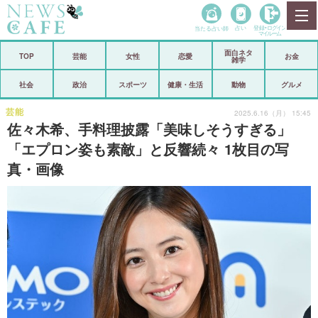
当たる占い師
占い
登録•
ログイン
マイルーム
面白ネタ
ホーム
TOP
芸能
女性
恋愛
お金
雑学
社会
政治
社会
政治
スポーツ
健康・生活
動物
グルメ
経済
海外
芸能
2025.6.16（月） 15:45
佐々木希、手料理披露「美味しそうすぎる」
芸能
スポーツ
「エプロン姿も素敵」と反響続々 1枚目の写
真・画像
恋愛
ビックリ
コメントポスト
アリ／ナシ
リリース
ショップ
登録・ログイン/マイルーム