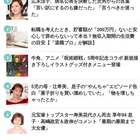
広末涼子、病名公表を決断した次男からの言葉
「言い訳にするのも嫌だった」「言うべきか迷っ
た」
転職を考えたとき、貯蓄額が「200万円」ないと安
心して辞めらないって本当？無収入期間の生活費
の目安【「退職プロ」が解説】
牛角、アニメ「呪術廻戦」5周年記念コラボ 新規描
き下ろしイラストグッズ付きメニュー登場
5児の母・辻希美、息子の“やんちゃ”エピソード告
白「菓子折りを買い溜めしていた」「物を壊しち
ゃったとか」
元宝塚トップスター寿美花代さん死去 享年94 息
子・高嶋政宏＆政伸がコメント「最期の最期まで
大女優」