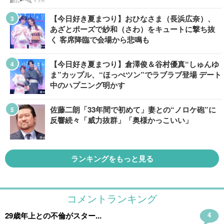
【今日好き夏まつり】おひなさま（長浜広奈）、
あざとポーズで紗和（さわ）をキュートに撃ち抜
く 客席降臨で会場から悲鳴も
【今日好き夏まつり】倉澤俊＆谷村優真“しゅんゆ
ま”カップル、“ほっぺツン”でラブラブ登場 デート
中のハプニング明かす
佐藤二朗「33年間で初めて」妻との“ノロケ砲”に
反響続々「威力抜群」「奥様かっこいい」
ランキングをもっと見る