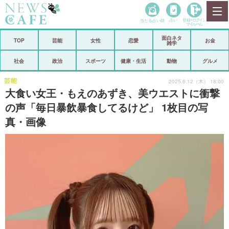
当たる占い師
占い
登録•
ログイン
マイルーム
面白ネタ
ホーム
TOP
芸能
女性
恋愛
お金
雑学
社会
政治
社会
政治
スポーツ
健康・生活
動物
グルメ
経済
海外
芸能
2025.6.12（木） 18:00
大食い女王・もえのあずき、美ウエストに衝撃
芸能
スポーツ
の声「毎日暴飲暴食してるけど」 1枚目の写
真・画像
恋愛
ビックリ
コメントポスト
アリ／ナシ
リリース
ショップ
登録・ログイン/マイルーム