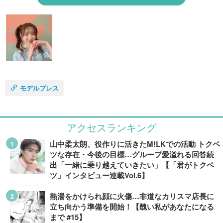
モデルプレス
アクセスランキング
山中柔太朗、役作りに活きたM!LKでの活動 トクベ
ツな存在・今後の目標…グループ愛溢れる回答続
出「一緒に乗り越えていきたい」【「君がトクベ
ツ」インタビュー連載Vol.6】
熱湯をかけられ顔に火傷…非道なカリスマ店長に
立ち向かう準備を開始！【醜い私があなたになる
まで #15】