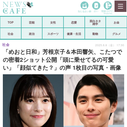
当たる占い師
占い
登録•
ログイン
マイルーム
面白ネタ
ホーム
TOP
芸能
女性
恋愛
お金
雑学
社会
政治
社会
政治
スポーツ
健康・生活
動物
グルメ
経済
海外
社会
2025.6.6（金） 17:30
「めおと日和」芳根京子＆本田響矢、こたつで
芸能
スポーツ
の密着2ショット公開「頭に乗せてるの可愛
い」「顔似てきた？」の声 1枚目の写真・画像
恋愛
ビックリ
コメントポスト
アリ／ナシ
リリース
ショップ
登録・ログイン/マイルーム