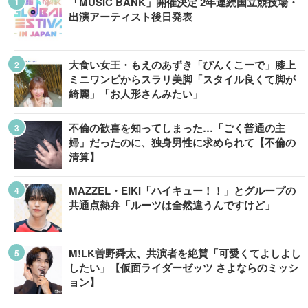
「MUSIC BANK」開催決定 2年連続国立競技場・
出演アーティスト後日発表
大食い女王・もえのあずき「ぴんくこーで」膝上
ミニワンピからスラリ美脚「スタイル良くて脚が
綺麗」「お人形さんみたい」
不倫の歓喜を知ってしまった…「ごく普通の主
婦」だったのに、独身男性に求められて【不倫の
清算】
MAZZEL・EIKI「ハイキュー！！」とグループの
共通点熱弁「ルーツは全然違うんですけど」
M!LK曽野舜太、共演者を絶賛「可愛くてよしよし
したい」【仮面ライダーゼッツ さよならのミッシ
ョン】