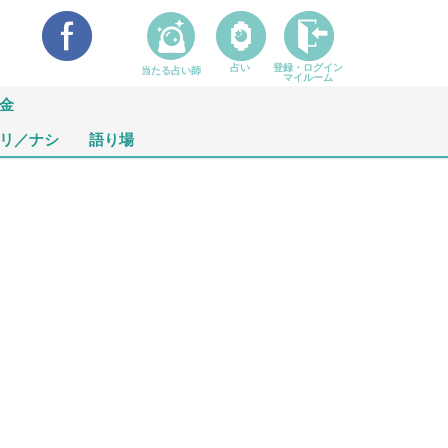
占い
登録・ログイン
当たる占い師
マイルーム
金
リ／ナシ
語り場