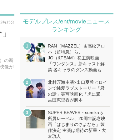
モデルプレス/ent/movieニュース
12時15分
ランキング
分」
RAN（MAZZEL）＆高松アロ
ハ（超特急）ら、
JO（&TEAM）初主演映画
開）の新
「ワンダンス」新キャスト解
映像が
禁 各キャラのダンス動画も
北村匠海主演×出口夏希ヒロイ
ンで純愛ラブストーリー「君
の話」実写映画化「虎に翼」
吉田恵里香が脚本
SUPER BEAVER・sumikaら
所属レーベル、20周年記念映
画「はじまりのさよなら」製
作決定 主演は期待の新星・大
倉琉人