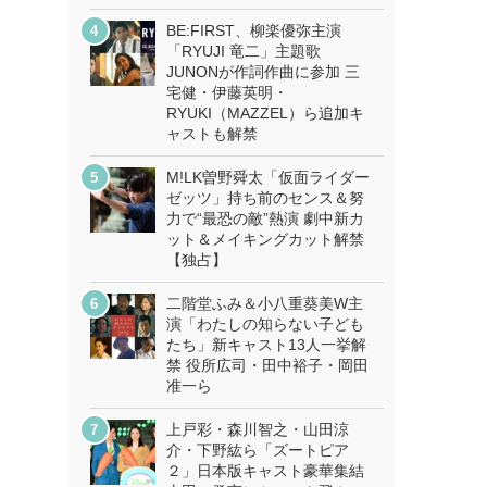
BE:FIRST、柳楽優弥主演
「RYUJI 竜二」主題歌
JUNONが作詞作曲に参加 三
宅健・伊藤英明・
RYUKI（MAZZEL）ら追加キ
ャストも解禁
M!LK曽野舜太「仮面ライダー
ゼッツ」持ち前のセンス＆努
力で“最恐の敵”熱演 劇中新カ
ット＆メイキングカット解禁
【独占】
二階堂ふみ＆小八重葵美W主
演「わたしの知らない子ども
たち」新キャスト13人一挙解
禁 役所広司・田中裕子・岡田
准一ら
上戸彩・森川智之・山田涼
介・下野紘ら「ズートピア
２」日本版キャスト豪華集結