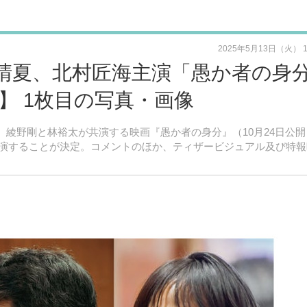
2025年5月13日（火） 
晴夏、北村匠海主演「愚か者の身
】 1枚目の写真・画像
主演、綾野剛と林裕太が共演する映画『愚か者の身分』（10月24日公
演することが決定。コメントのほか、ティザービジュアル及び特報