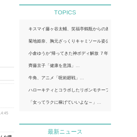
TOPICS
キスマイ藤ヶ谷太輔、笑福亭鶴瓶からの差し入れ公開「
菊地姫奈、胸元ざっくりキャミソール姿公開「スタイル
小倉ゆうか“帰ってきた神ボディ解放 ７年ぶり「FRIDA
齊藤京子「健康を意識」…
牛角、アニメ「呪術廻戦」…
ハローキティとコラボしたリボンモチーフのスイーツビ
「女ってラクに稼げていいよな～」…
4:45
最新ニュース