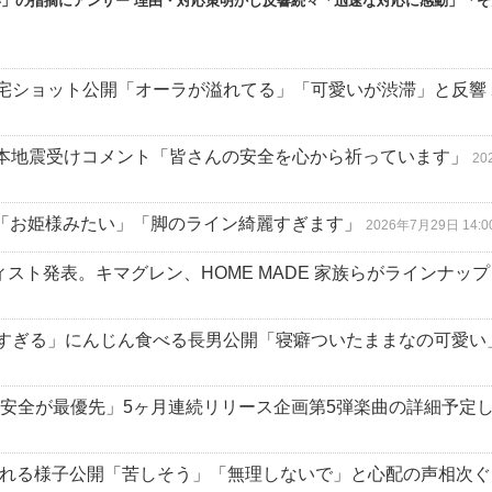
ない」の指摘にアンサー 理由・対応策明かし反響続々「迅速な対応に感動」「
宅ショット公開「オーラが溢れてる」「可愛いが渋滞」と反響
熊本地震受けコメント「皆さんの安全を心から祈っています」
20
ーデ「お姫様みたい」「脚のライン綺麗すぎます」
2026年7月29日 14:0
弾アーティスト発表。キマグレン、HOME MADE 家族らがラインナップ
すぎる」にんじん食べる長男公開「寝癖ついたままなの可愛い
の安全が最優先」5ヶ月連続リリース企画第5弾楽曲の詳細予定
される様子公開「苦しそう」「無理しないで」と心配の声相次ぐ