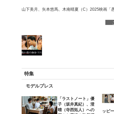
山下美月、矢本悠馬、木南晴夏（C）2025映画
特集
モデルプレス
「ラストノート」優
子（坂井真紀）、澄
晴（寺西拓人）への
ッピ