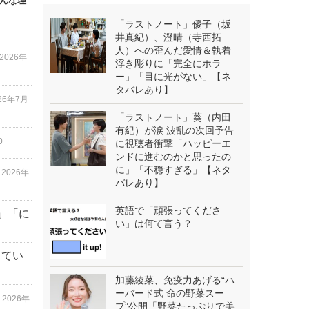
そんな理
「ラストノート」優子（坂
井真紀）、澄晴（寺西拓
人）への歪んだ愛情＆執着
2026年
浮き彫りに「完全にホラ
ー」「目に光がない」【ネ
タバレあり】
26年7月
「ラストノート」葵（内田
有紀）が涙 波乱の次回予告
0
に視聴者衝撃「ハッピーエ
ンドに進むのかと思ったの
に」「不穏すぎる」【ネタ
2026年
バレあり】
英語で「頑張ってくださ
」「に
い」は何て言う？
してい
加藤綾菜、免疫力あげる“ハ
ーバード式 命の野菜スー
2026年
プ”公開「野菜たっぷりで美