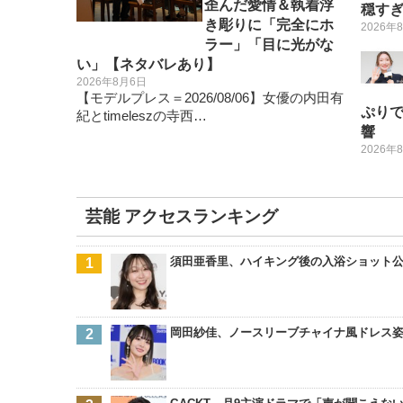
歪んだ愛情＆執着浮
穏す
き彫りに「完全にホ
2026年
ラー」「目に光がな
い」【ネタバレあり】
2026年8月6日
【モデルプレス＝2026/08/06】女優の内田有
ぷり
紀とtimeleszの寺西…
響
2026年
芸能 アクセスランキング
須田亜香里、ハイキング後の入浴ショット
岡田紗佳、ノースリーブチャイナ風ドレス