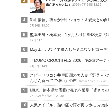
GACKT、月9主演ドラマで「声が聞こえ
由があったとは」
2026年7月28日 12:15
影山優佳、爽やか街中ショット＆愛犬との自
7月26日 18:00
熊本出身・橋本愛、1ヶ月ぶりにSNS更新 
29日 11:15
May J.、ハワイで購入したミニワンピコ
「IZUMO OROCHI FES 2026」第2
7月27日 14:15
スピードワゴン井戸田潤の美人妻「野菜らぶ
んじん食べてて偉い」の声
2026年7月26日 17:45
M!LK、熊本県地震受け発表を延期「皆さま
た
2026年7月28日 21:30
人気アイドル、熱中症で顔が真っ赤に 介抱