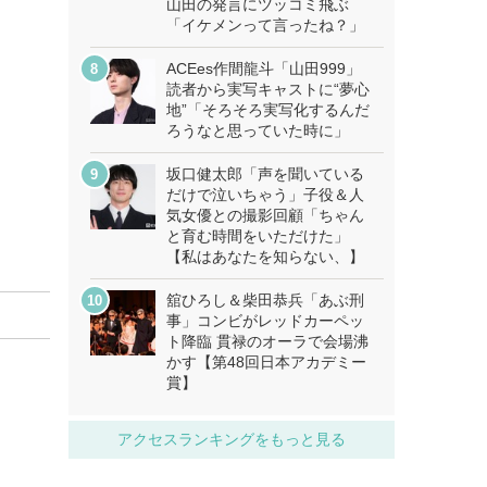
山田の発言にツッコミ飛ぶ
「イケメンって言ったね？」
ACEes作間龍斗「山田999」
読者から実写キャストに“夢心
地”「そろそろ実写化するんだ
ろうなと思っていた時に」
坂口健太郎「声を聞いている
だけで泣いちゃう」子役＆人
気女優との撮影回顧「ちゃん
と育む時間をいただけた」
【私はあなたを知らない、】
舘ひろし＆柴田恭兵「あぶ刑
事」コンビがレッドカーペッ
ト降臨 貫禄のオーラで会場沸
かす【第48回日本アカデミー
賞】
アクセスランキングをもっと見る