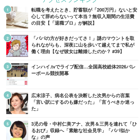
転職を考えたとき、貯蓄額が「200万円」ないと安
心して辞めらないって本当？無収入期間の生活費
の目安【「退職プロ」が解説】
「パパの方が好きだってさ！」謎のマウントを取
られながらも、深夜に山を歩いて越えてまで私が
働く理由【なぜ彼女は離婚したのか？ #39】
インハイ.tvでライブ配信…全国高校総体2026バレ
ーボール競技開幕
広末涼子、病名公表を決断した次男からの言葉
「言い訳にするのも嫌だった」「言うべきか迷っ
た」
3児の母・中村仁美アナ、次男＆三男を連れて「ひ
るおび」収録へ「素敵な社会見学」「パパ似か
な」の声