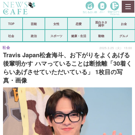
当たる占い師
占い
登録•
ログイン
マイルーム
面白ネタ
ホーム
TOP
芸能
女性
恋愛
お金
雑学
社会
政治
社会
政治
スポーツ
健康・生活
動物
グルメ
経済
海外
社会
2025.3.25（火） 15:00
Travis Japan松倉海斗、お下がりをよくあげる
芸能
スポーツ
後輩明かす ハマっていることは断捨離「30着く
らいあげさせていただいている」 1枚目の写
恋愛
ビックリ
真・画像
コメントポスト
アリ／ナシ
リリース
ショップ
登録・ログイン/マイルーム