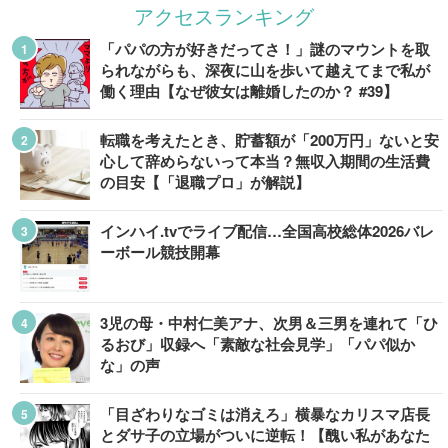
アクセスランキング
「パパの方が好きだってさ！」謎のマウントを取
られながらも、深夜に山を歩いて越えてまで私が
働く理由【なぜ彼女は離婚したのか？ #39】
転職を考えたとき、貯蓄額が「200万円」ないと安
心して辞めらないって本当？無収入期間の生活費
の目安【「退職プロ」が解説】
インハイ.tvでライブ配信…全国高校総体2026バレ
ーボール競技開幕
3児の母・中村仁美アナ、次男＆三男を連れて「ひ
るおび」収録へ「素敵な社会見学」「パパ似か
な」の声
「目ざわりなゴミは消えろ」横暴なカリスマ店長
とダサ子の立場がついに逆転！【醜い私があなた