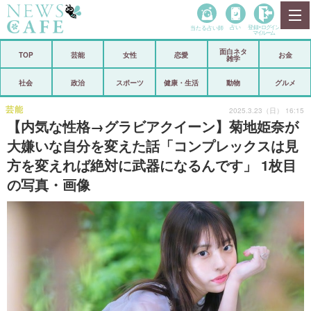
当たる占い師
占い
登録•
ログイン
マイルーム
面白ネタ
ホーム
TOP
芸能
女性
恋愛
お金
雑学
社会
政治
社会
政治
スポーツ
健康・生活
動物
グルメ
経済
海外
芸能
2025.3.23（日） 16:15
【内気な性格→グラビアクイーン】菊地姫奈が
芸能
スポーツ
大嫌いな自分を変えた話「コンプレックスは見
方を変えれば絶対に武器になるんです」 1枚目
恋愛
ビックリ
の写真・画像
コメントポスト
アリ／ナシ
リリース
ショップ
登録・ログイン/マイルーム