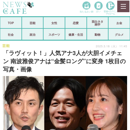
当たる占い師
占い
登録•
ログイン
マイルーム
面白ネタ
ホーム
TOP
芸能
女性
恋愛
お金
雑学
社会
政治
社会
政治
スポーツ
健康・生活
動物
グルメ
経済
海外
芸能
2025.3.18（火） 11:45
「ラヴィット！」人気アナ3人が大胆イメチェ
芸能
スポーツ
ン 南波雅俊アナは“金髪ロング”に変身 1枚目の
写真・画像
恋愛
ビックリ
コメントポスト
アリ／ナシ
リリース
ショップ
登録・ログイン/マイルーム