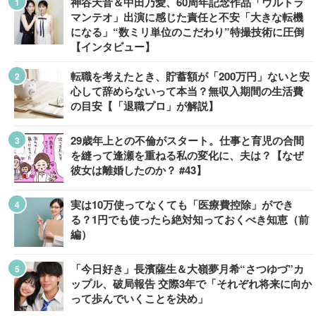
神谷天音＆中田乃愛、60周年記念作品「ウルトラ
マンテオ」出演に感じた責任と不安「大きな転機
になる」“数ミリ単位のこだわり”特撮技術に圧倒
【インタビュー】
転職を考えたとき、貯蓄額が「200万円」ないと安
心して辞めらないって本当？無収入期間の生活費
の目安【「退職プロ」が解説】
29歳年上との不倫がスタート。仕事と育児の合間
を縫って逢瀬を重ねる私の変化に、夫は？【なぜ
彼女は離婚したのか？ #43】
実は10万使ってなくても「医療費控除」ができ
る？1円でも使ったら絶対知っておくべき知恵（前
編）
「今日好き」長濱薩生＆大嶺夢月希“さつゆづ”カ
ップル、破局報告 交際3年で「それぞれ将来に向か
って歩んでいくことを決め」