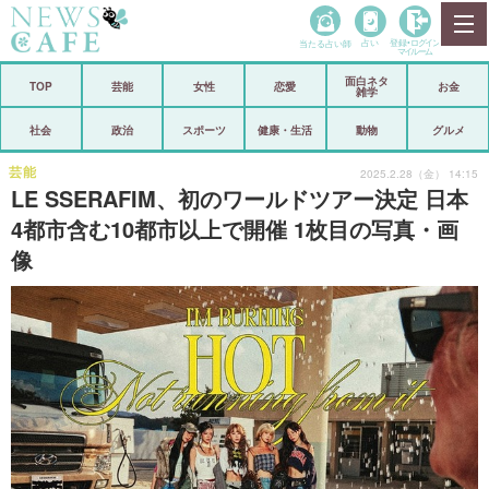
当たる占い師
占い
登録•
ログイン
マイルーム
面白ネタ
ホーム
TOP
芸能
女性
恋愛
お金
雑学
社会
政治
社会
政治
スポーツ
健康・生活
動物
グルメ
経済
海外
芸能
2025.2.28（金） 14:15
LE SSERAFIM、初のワールドツアー決定 日本
芸能
スポーツ
4都市含む10都市以上で開催 1枚目の写真・画
像
恋愛
ビックリ
コメントポスト
アリ／ナシ
リリース
ショップ
登録・ログイン/マイルーム