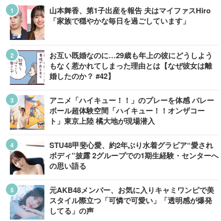
山本舞香、第1子出産を報告 夫はマイファスHiro
「家族で穏やかな毎日を過ごしています」
お互い既婚なのに…29歳も年上の彼にどうしよう
もなく惹かれてしまった理由とは【なぜ彼女は離
婚したのか？ #42】
アニメ「ハイキュー！！」のプレーを体感 バレー
ボール超体験空間「ハイキュー！！オンザコー
ト」東京上陸 橘大地が現場潜入
STU48甲斐心愛、約2年ぶり水着グラビア“愛され
ボディ”披露 2グループでの1期生経験・センターへ
の思い語る
元AKB48メンバー、お気に入りキャミワンピで美
スタイル際立つ「可憐で可愛い」「透明感が爆発
してる」の声