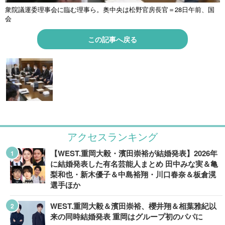
衆院議運委理事会に臨む理事ら。奥中央は松野官房長官＝28日午前、国
会
この記事へ戻る
アクセスランキング
【WEST.重岡大毅・濱田崇裕が結婚発表】2026年
に結婚発表した有名芸能人まとめ 田中みな実＆亀
梨和也・新木優子＆中島裕翔・川口春奈＆板倉滉
選手ほか
WEST.重岡大毅＆濱田崇裕、櫻井翔＆相葉雅紀以
来の同時結婚発表 重岡はグループ初のパパに