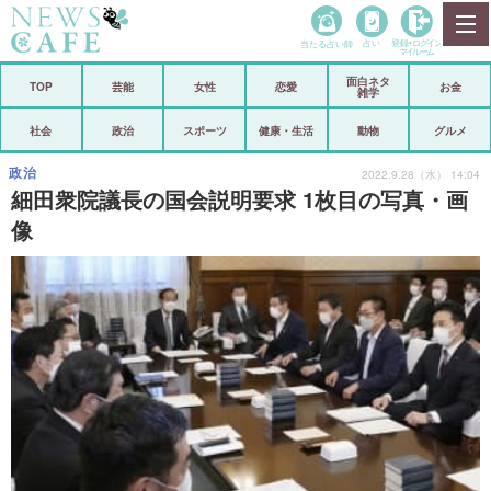
当たる占い師
占い
登録•
ログイン
マイルーム
面白ネタ
ホーム
TOP
芸能
女性
恋愛
お金
雑学
社会
政治
社会
政治
スポーツ
健康・生活
動物
グルメ
経済
海外
政治
2022.9.28（水） 14:04
細田衆院議長の国会説明要求 1枚目の写真・画
芸能
スポーツ
像
恋愛
ビックリ
コメントポスト
アリ／ナシ
リリース
ショップ
登録・ログイン/マイルーム