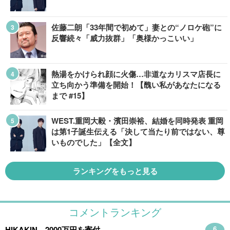
佐藤二朗「33年間で初めて」妻との“ノロケ砲”に
反響続々「威力抜群」「奥様かっこいい」
熱湯をかけられ顔に火傷…非道なカリスマ店長に
立ち向かう準備を開始！【醜い私があなたになる
まで #15】
WEST.重岡大毅・濱田崇裕、結婚を同時発表 重岡
は第1子誕生伝える「決して当たり前ではない、尊
いものでした」【全文】
ランキングをもっと見る