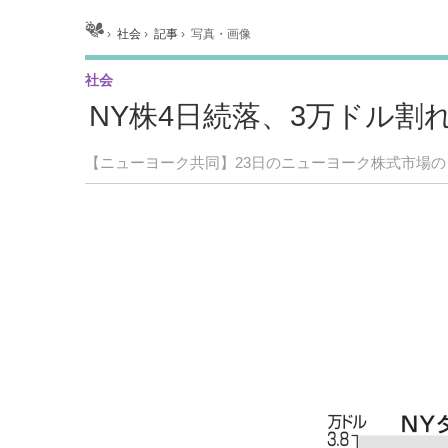
ホーム
›
社会
›
記事
›
写真・画像
社会
NY株4日続落、3万ドル割
【ニューヨーク共同】23日のニューヨーク株式市場のダウ