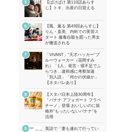
【ばけばけ 第110話あらす
じ】トキ、出産の日迎える
【風、薫る 第49回あらすじ】
りん・直美、内科での実習ス
タート 服毒自殺を図った男女
が搬送される
「VIVANT」“天才ハッカー”ブ
ルーウォーカー（花岡すみ
れ）「1人」発言・寝不足でふ
らつき…違和感に考察加速
「別人説」「何かの伏線か」
【ネタバレあり】
【スタバ日本上陸30周年】
「バナナ アフォガート フラペ
チーノ」登場 おいしいのに規
格外“もったいないバナナ”を
活用
英語で「妻も連れて行ってい