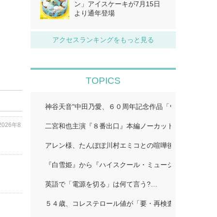
ン」アイスケーキが7月15日
より通年登場
アクセスランキングをもっと見る
TOPICS
神谷天音"中田乃愛、６０周年記念作品「ウルトラマン
2026年8
二宮和也主演『８番出口』本編ノーカット地上波初放送!
アレン様、たんぽぽ川村エミコとの喧嘩後に「初めての
『白雪姫』から『ハイスクール・ミュージカル/ザ・ム
英語で「電源を切る」は何て言う?…
５４歳、コレステロール値が「要・再検査」…