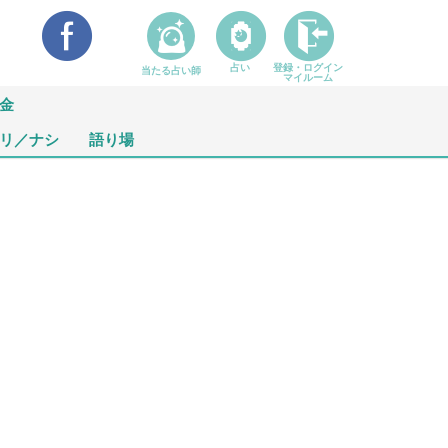
占い
登録・ログイン
当たる占い師
マイルーム
金
リ／ナシ
語り場