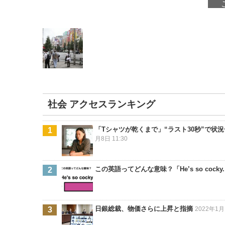
社会 アクセスランキング
「Tシャツが乾くまで」“ラスト30秒”で
月8日 11:30
この英語ってどんな意味？「He’s so cocky
日銀総裁、物価さらに上昇と指摘
2022年1月1