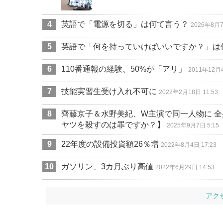
英語で「電源を切る」は何て言う？
2026年8月7
英語で「何を持っていけばいいですか？」は
110番通報の経験、50%が「アリ」
2011年12月4
技能実習生受け入れ不可に
2022年2月18日 11:53
齊藤京子＆水野美紀、W主演で同一人物に 
ヤツを殺すのは罪ですか？】
2025年9月7日 5:15
22年度の設備投資額26％増
2022年8月4日 17:23
ガソリン、3カ月ぶり高値
2022年6月29日 14:53
アク