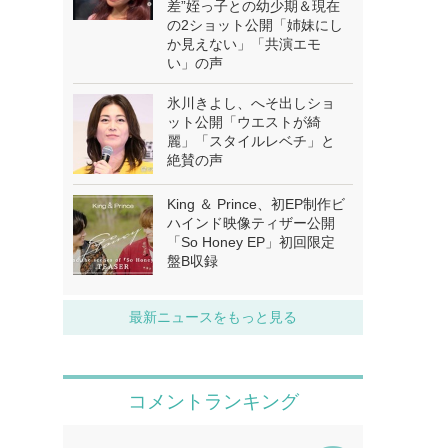
差”姪っ子との幼少期＆現在
の2ショット公開「姉妹にし
か見えない」「共演エモ
い」の声
氷川きよし、へそ出しショ
ット公開「ウエストが綺
麗」「スタイルレベチ」と
絶賛の声
King ＆ Prince、初EP制作ビ
ハインド映像ティザー公開
「So Honey EP」初回限定
盤B収録
最新ニュースをもっと見る