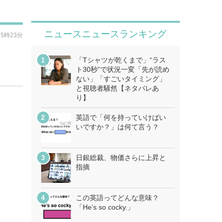
ニュースニュースランキング
15時23分
「Tシャツが乾くまで」“ラス
ト30秒”で状況一変「先が読め
ない」「すごいタイミング」
と視聴者騒然【ネタバレあ
り】
英語で「何を持っていけばい
いですか？」は何て言う？
日銀総裁、物価さらに上昇と
指摘
この英語ってどんな意味？
「He’s so cocky.」