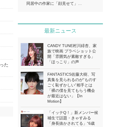
同居中の作家に「顔見せて」…
最新ニュース
CANDY TUNE村川緋杏、家
族で映画 プラベショット公
開「雰囲気が素敵すぎる」
「ほっこり」の声
った
FANTASTICS佐藤大樹、写
真集を見られるのが“ものす
ごく恥ずかしい”相手とは
「裸の僕を見てもらう機会
が最近はない」【In
Motion】
「イッテQ！」新メンバー候
補生で話題・きゃすみる
「身長抜かされてる」“6歳