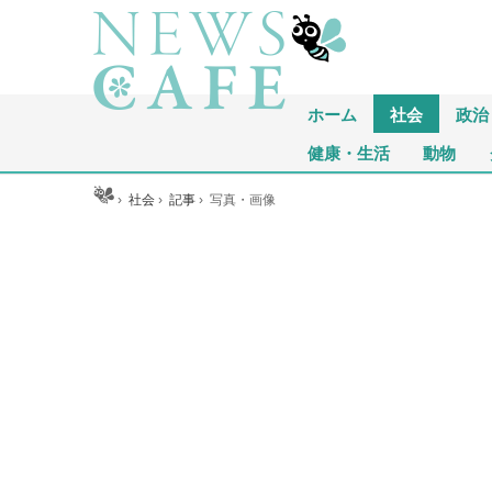
ホーム
社会
政治
健康・生活
動物
ホーム
›
社会
›
記事
›
写真・画像