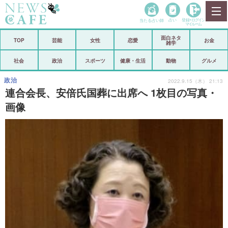
当たる占い師
占い
登録•
ログイン
マイルーム
面白ネタ
ホーム
TOP
芸能
女性
恋愛
お金
雑学
社会
政治
社会
政治
スポーツ
健康・生活
動物
グルメ
経済
海外
政治
2022.9.15（木） 21:13
連合会長、安倍氏国葬に出席へ 1枚目の写真・
芸能
スポーツ
画像
恋愛
ビックリ
コメントポスト
アリ／ナシ
リリース
ショップ
登録・ログイン/マイルーム