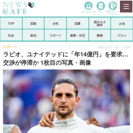
当たる占い師
占い
登録•
ログイン
マイルーム
面白ネタ
ホーム
TOP
芸能
女性
恋愛
お金
雑学
社会
政治
社会
政治
スポーツ
健康・生活
動物
グルメ
経済
海外
スポーツ
2022.8.11（木） 10:53
ラビオ、ユナイテッドに「年14億円」を要求…
芸能
スポーツ
交渉が停滞か 1枚目の写真・画像
恋愛
ビックリ
コメントポスト
アリ／ナシ
リリース
ショップ
登録・ログイン/マイルーム