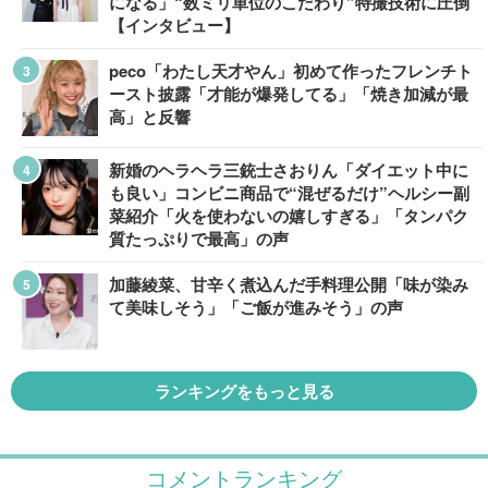
になる」“数ミリ単位のこだわり”特撮技術に圧倒
【インタビュー】
peco「わたし天才やん」初めて作ったフレンチト
ースト披露「才能が爆発してる」「焼き加減が最
高」と反響
新婚のヘラヘラ三銃士さおりん「ダイエット中に
も良い」コンビニ商品で“混ぜるだけ”ヘルシー副
菜紹介「火を使わないの嬉しすぎる」「タンパク
質たっぷりで最高」の声
加藤綾菜、甘辛く煮込んだ手料理公開「味が染み
て美味しそう」「ご飯が進みそう」の声
ランキングをもっと見る