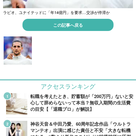
ラビオ、ユナイテッドに「年14億円」を要求…交渉が停滞か
この記事へ戻る
アクセスランキング
転職を考えたとき、貯蓄額が「200万円」ないと安
心して辞めらないって本当？無収入期間の生活費
の目安【「退職プロ」が解説】
神谷天音＆中田乃愛、60周年記念作品「ウルトラ
マンテオ」出演に感じた責任と不安「大きな転機