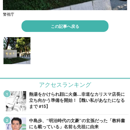
警視庁
この記事へ戻る
アクセスランキング
熱湯をかけられ顔に火傷…非道なカリスマ店長に
立ち向かう準備を開始！【醜い私があなたになる
まで #15】
中島歩、“明治時代の文豪”の玄孫だった「教科書
にも載っている」名前も先祖に由来