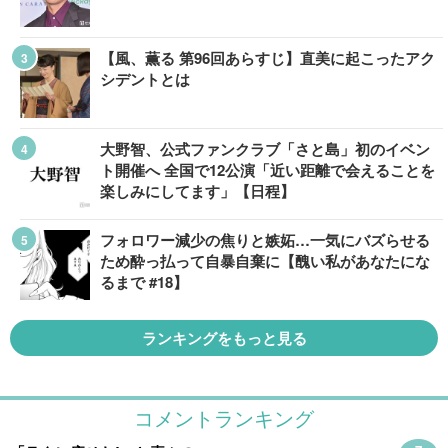
【風、薫る 第96回あらすじ】直美に起こったアク
シデントとは
大野智、公式ファンクラブ「さと島」初のイベン
ト開催へ 全国で12公演「近い距離で会えることを
楽しみにしてます」【日程】
フォロワー減少の焦りと嫉妬…一気にバズらせる
ため酔っ払って自暴自棄に【醜い私があなたにな
るまで #18】
ランキングをもっと見る