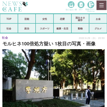
当たる占い師
占い
登録•
ログイン
マイルーム
面白ネタ
ホーム
TOP
芸能
女性
恋愛
お金
雑学
社会
政治
社会
政治
スポーツ
健康・生活
動物
グルメ
経済
海外
社会
2022.6.29（水） 20:53
モルヒネ100倍処方疑い 1枚目の写真・画像
芸能
スポーツ
恋愛
ビックリ
コメントポスト
アリ／ナシ
リリース
ショップ
登録・ログイン/マイルーム