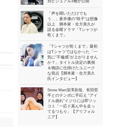
別ビジュアル3種が公開
「声を聞いただけでも
う…」蒼井優の“咲子”は想像
以上 脚本家・生方美久が
語る金曜ドラマ「Tシャツが
乾くまで」
「Tシャツが乾くまで」最初
はTシャツではなかった「一
気に“不倫感”が上がりません
か？」タイトル決定の裏側
＆物語に仕掛けたユニーク
な視点【脚本家・生方美久
氏インタビュー】
Snow Man深澤辰哉、有田哲
平とのテンポに手応え “アイ
ドル崩れ”イジりには即ツッ
コミ「一応ド真ん中を走っ
てるつもり」【アリフォル
ニア】