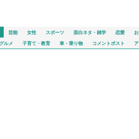
芸能
女性
スポーツ
面白ネタ・雑学
恋愛
お
グルメ
子育て・教育
車・乗り物
コメントポスト
ア