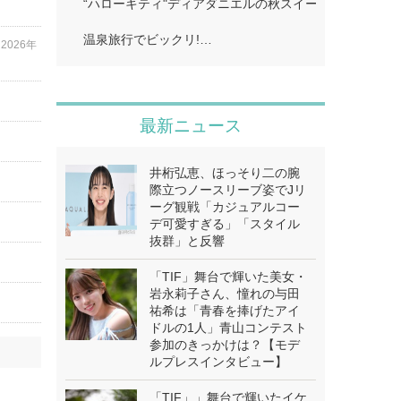
“ハローキティ"ディアダニエルの秋スイーツビュッフェ
温泉旅行でビックリ!…
2026年
最新ニュース
井桁弘恵、ほっそり二の腕
際立つノースリーブ姿でJリ
ーグ観戦「カジュアルコー
デ可愛すぎる」「スタイル
抜群」と反響
「TIF」舞台で輝いた美女・
岩永莉子さん、憧れの与田
祐希は「青春を捧げたアイ
ドルの1人」青山コンテスト
参加のきっかけは？【モデ
ルプレスインタビュー】
「TIF」」舞台で輝いたイケ