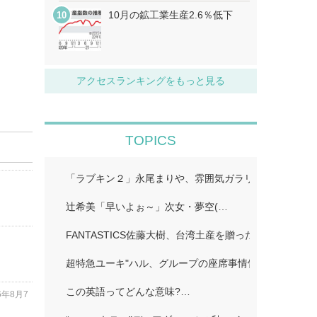
10月の鉱工業生産2.6％低下
アクセスランキングをもっと見る
TOPICS
「ラブキン２」永尾まりや、雰囲気ガラリのイメチェン
辻希美「早いよぉ～」次女・夢空(…
FANTASTICS佐藤大樹、台湾土産を贈った先輩明かす
超特急ユーキ"ハル、グループの座席事情告白「誰かと
この英語ってどんな意味?…
6年8月7