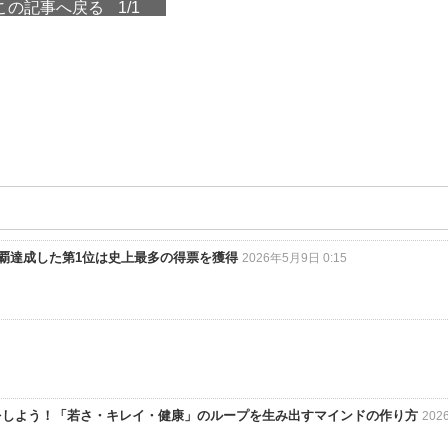
この記事へ戻る
1/1
連覇達成した第1位は史上最多の得票を獲得
2026年5月9日 0:15
3
をしよう！「若さ・キレイ・健康」のループを生み出すマインドの作り方
202