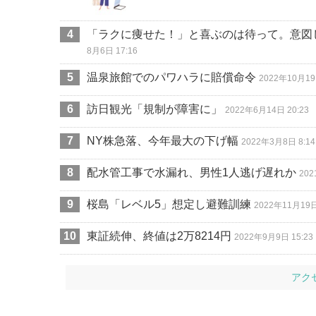
「ラクに痩せた！」と喜ぶのは待って。意図
8月6日 17:16
温泉旅館でのパワハラに賠償命令
2022年10月19
訪日観光「規制が障害に」
2022年6月14日 20:23
NY株急落、今年最大の下げ幅
2022年3月8日 8:14
配水管工事で水漏れ、男性1人逃げ遅れか
202
桜島「レベル5」想定し避難訓練
2022年11月19日
東証続伸、終値は2万8214円
2022年9月9日 15:23
アク