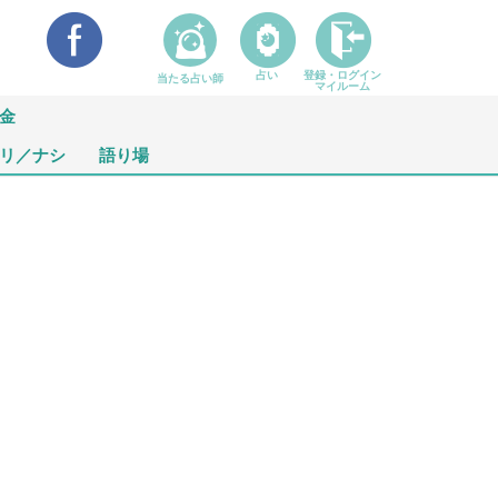
占い
登録・ログイン
当たる占い師
マイルーム
金
リ／ナシ
語り場