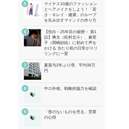
マイナス10歳のファッション
とヘアメイクをしよう！「若
さ・キレイ・健康」のループ
を生み出すマインドの作り方
【告白－25年目の秘密－ 第1
話】爽太（松村北斗）、麻里
子（岡崎紗絵）に初めて声を
かける 当たり前の日常がスリ
リングに一変
夏賞与2年ぶり増、平均38万
円
中ロ外相、戦略的協力を確認
「形のないものを売る」営業
の心得