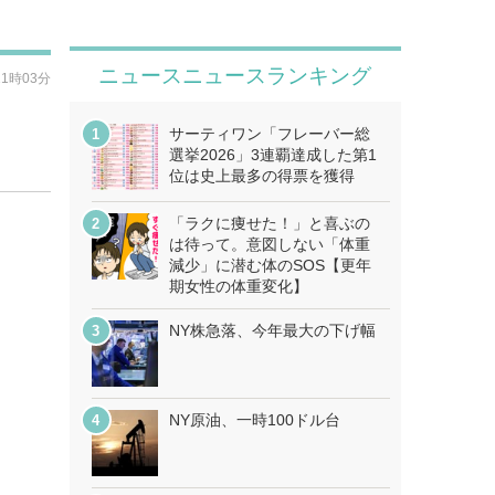
ニュースニュースランキング
21時03分
サーティワン「フレーバー総
選挙2026」3連覇達成した第1
位は史上最多の得票を獲得
「ラクに痩せた！」と喜ぶの
は待って。意図しない「体重
減少」に潜む体のSOS【更年
期女性の体重変化】
NY株急落、今年最大の下げ幅
NY原油、一時100ドル台