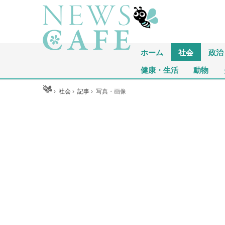
ホーム
社会
政治
健康・生活
動物
ホーム
›
社会
›
記事
›
写真・画像