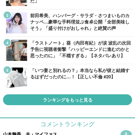
た」
前田希美、ハンバーグ・サラダ・さつまいものカ
ナッペ…豪華な手料理並ぶ食卓公開「全部美味し
そう」「盛り付けがおしゃれ」と絶賛の声
「ラストノート」葵（内田有紀）が涙 波乱の次回
予告に視聴者衝撃「ハッピーエンドに進むのかと
思ったのに」「不穏すぎる」【ネタバレあり】
「いつ妻と別れるの？」本当なら私が彼と結婚す
るはずだったのに…！【正しい不倫 #20】
ランキングをもっと見る