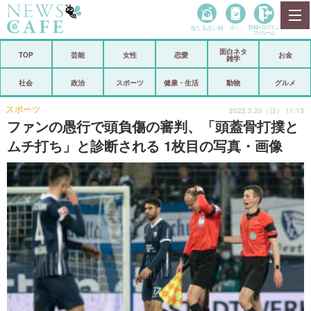
当たる占い師
占い
登録•
ログイン
マイルーム
面白ネタ
ホーム
TOP
芸能
女性
恋愛
お金
雑学
社会
政治
社会
政治
スポーツ
健康・生活
動物
グルメ
経済
海外
スポーツ
2022.3.20（日） 11:13
ファンの愚行で頭負傷の審判、「頭蓋骨打撲と
芸能
スポーツ
ムチ打ち」と診断される 1枚目の写真・画像
恋愛
ビックリ
コメントポスト
アリ／ナシ
リリース
ショップ
登録・ログイン/マイルーム