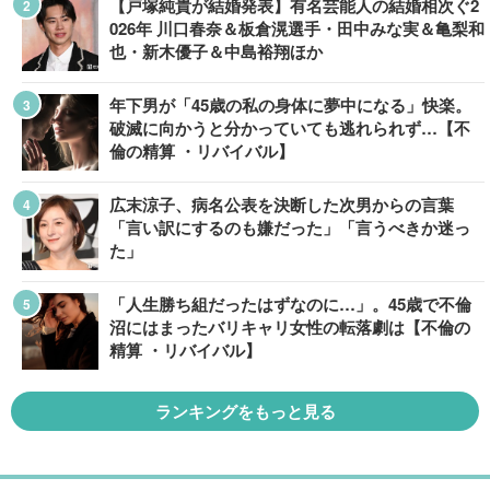
【戸塚純貴が結婚発表】有名芸能人の結婚相次ぐ2
026年 川口春奈＆板倉滉選手・田中みな実＆亀梨和
也・新木優子＆中島裕翔ほか
年下男が「45歳の私の身体に夢中になる」快楽。
破滅に向かうと分かっていても逃れられず…【不
倫の精算 ・リバイバル】
広末涼子、病名公表を決断した次男からの言葉
「言い訳にするのも嫌だった」「言うべきか迷っ
た」
「人生勝ち組だったはずなのに…」。45歳で不倫
沼にはまったバリキャリ女性の転落劇は【不倫の
精算 ・リバイバル】
ランキングをもっと見る