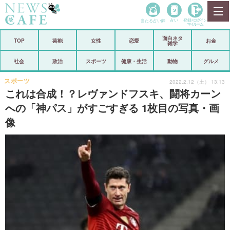
当たる占い師
占い
登録•
ログイン
マイルーム
面白ネタ
ホーム
TOP
芸能
女性
恋愛
お金
雑学
社会
政治
社会
政治
スポーツ
健康・生活
動物
グルメ
経済
海外
スポーツ
2022.2.12（土） 13:13
これは合成！？レヴァンドフスキ、闘将カーン
芸能
スポーツ
への「神パス」がすごすぎる 1枚目の写真・画
像
恋愛
ビックリ
コメントポスト
アリ／ナシ
リリース
ショップ
登録・ログイン/マイルーム