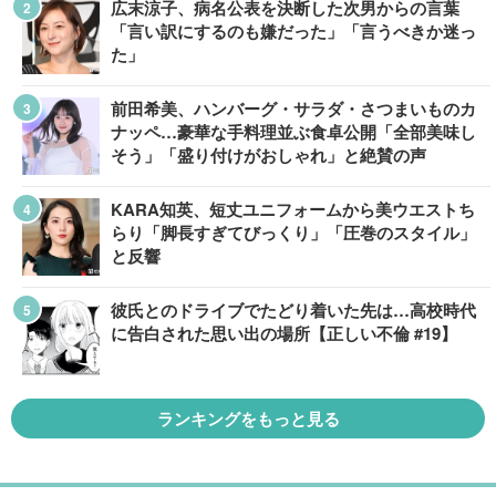
広末涼子、病名公表を決断した次男からの言葉
「言い訳にするのも嫌だった」「言うべきか迷っ
た」
前田希美、ハンバーグ・サラダ・さつまいものカ
ナッペ…豪華な手料理並ぶ食卓公開「全部美味し
そう」「盛り付けがおしゃれ」と絶賛の声
KARA知英、短丈ユニフォームから美ウエストち
らり「脚長すぎてびっくり」「圧巻のスタイル」
と反響
彼氏とのドライブでたどり着いた先は…高校時代
に告白された思い出の場所【正しい不倫 #19】
ランキングをもっと見る