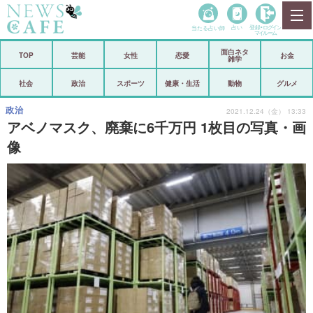
当たる占い師
占い
登録•
ログイン
マイルーム
面白ネタ
ホーム
TOP
芸能
女性
恋愛
お金
雑学
社会
政治
社会
政治
スポーツ
健康・生活
動物
グルメ
経済
海外
政治
2021.12.24（金） 13:33
アベノマスク、廃棄に6千万円 1枚目の写真・画
芸能
スポーツ
像
恋愛
ビックリ
コメントポスト
アリ／ナシ
リリース
ショップ
登録・ログイン/マイルーム