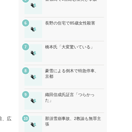
長野の住宅で85歳女性殺害
橋本氏「大変驚いている」
豪雪による倒木で特急停車、
京都
織田信成氏証言「つらかっ
た」
前、広
那須雪崩事故、2教諭も無罪主
張