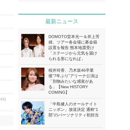
最新ニュース
DOMOTO堂本光一＆井上芳
雄、ツアー各会場に募金箱
設置を報告 熊本地震受け
「ステージから元気を届け
られる形になれば」
桜井玲香、乃木坂46卒業
後“7年ぶり”アリーナ公演は
「別物みたいな感覚があ
る」【New HISTORY
COMING】
24日
「中島健人のオールナイト
ニッポン」放送決定 通称“1
部”のパーソナリティ初担当