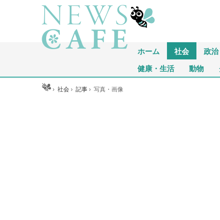
ホーム
社会
政治
健康・生活
動物
ホーム
›
社会
›
記事
›
写真・画像