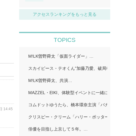
アクセスランキングをもっと見る
TOPICS
M!LK曽野舜太「仮面ライダー」…
スカイピース・テオくん"加藤乃愛、破局報告「どちら
M!LK曽野舜太、共演…
MAZZEL・EIKI、体験型イベントに一緒に行きたい人
コムドットゆうたら、橋本環奈主演「バカンスの法則」
 14:45
クリスピー・クリーム「ハリー・ポッター」…
俳優を目指し上京して５年。…