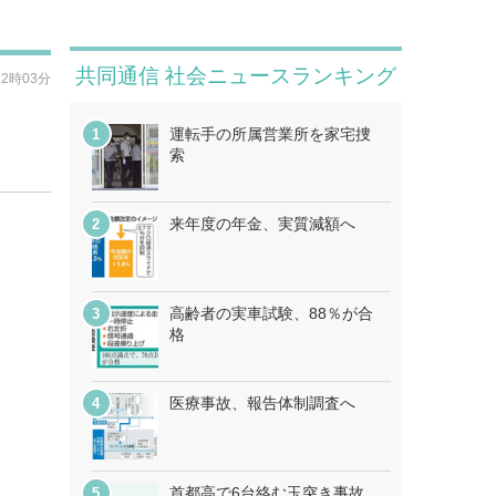
共同通信 社会ニュースランキング
12時03分
運転手の所属営業所を家宅捜
索
来年度の年金、実質減額へ
高齢者の実車試験、88％が合
格
医療事故、報告体制調査へ
首都高で6台絡む玉突き事故