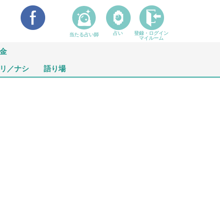
占い
登録・ログイン
当たる占い師
マイルーム
金
リ／ナシ
語り場