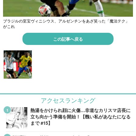
ブラジルの至宝ヴィニシウス、アルゼンチンをあざ笑った「魔法テク」
がこれ
この記事へ戻る
アクセスランキング
熱湯をかけられ顔に火傷…非道なカリスマ店長に
立ち向かう準備を開始！【醜い私があなたになる
まで #15】