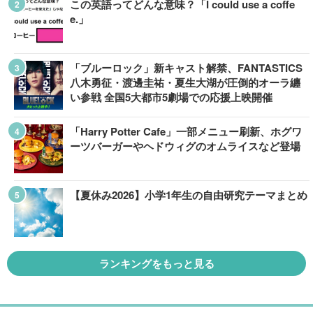
この英語ってどんな意味？「I could use a coffe
e.」
「ブルーロック」新キャスト解禁、FANTASTICS
八木勇征・渡邊圭祐・夏生大湖が圧倒的オーラ纏
い参戦 全国5大都市5劇場での応援上映開催
「Harry Potter Cafe」一部メニュー刷新、ホグワ
ーツバーガーやヘドウィグのオムライスなど登場
【夏休み2026】小学1年生の自由研究テーマまとめ
ランキングをもっと見る