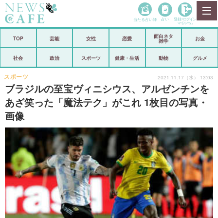
当たる占い師
占い
登録•
ログイン
マイルーム
面白ネタ
ホーム
TOP
芸能
女性
恋愛
お金
雑学
社会
政治
社会
政治
スポーツ
健康・生活
動物
グルメ
経済
海外
スポーツ
2021.11.17（水） 13:03
ブラジルの至宝ヴィニシウス、アルゼンチンを
芸能
スポーツ
あざ笑った「魔法テク」がこれ 1枚目の写真・
画像
恋愛
ビックリ
コメントポスト
アリ／ナシ
リリース
ショップ
登録・ログイン/マイルーム