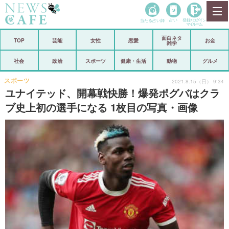
当たる占い師
占い
登録•
ログイン
マイルーム
面白ネタ
ホーム
TOP
芸能
女性
恋愛
お金
雑学
社会
政治
社会
政治
スポーツ
健康・生活
動物
グルメ
経済
海外
スポーツ
2021.8.15（日） 9:34
ユナイテッド、開幕戦快勝！爆発ポグバはクラ
芸能
スポーツ
ブ史上初の選手になる 1枚目の写真・画像
恋愛
ビックリ
コメントポスト
アリ／ナシ
リリース
ショップ
登録・ログイン/マイルーム