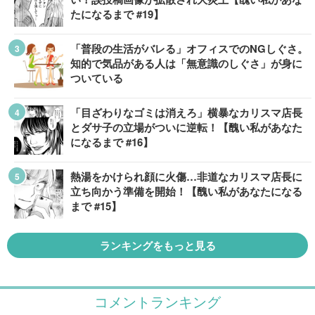
たになるまで #19】
「普段の生活がバレる」オフィスでのNGしぐさ。
知的で気品がある人は「無意識のしぐさ」が身に
ついている
「目ざわりなゴミは消えろ」横暴なカリスマ店長
とダサ子の立場がついに逆転！【醜い私があなた
になるまで #16】
熱湯をかけられ顔に火傷…非道なカリスマ店長に
立ち向かう準備を開始！【醜い私があなたになる
まで #15】
ランキングをもっと見る