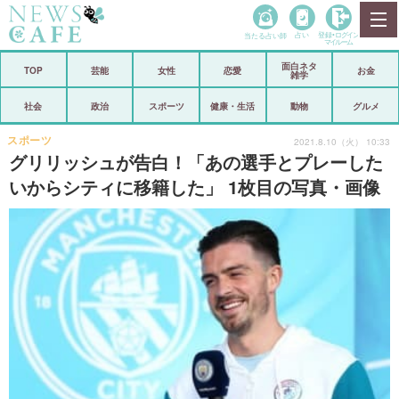
当たる占い師
占い
登録•
ログイン
マイルーム
面白ネタ
ホーム
TOP
芸能
女性
恋愛
お金
雑学
社会
政治
社会
政治
スポーツ
健康・生活
動物
グルメ
経済
海外
スポーツ
2021.8.10（火） 10:33
グリリッシュが告白！「あの選手とプレーした
芸能
スポーツ
いからシティに移籍した」 1枚目の写真・画像
恋愛
ビックリ
コメントポスト
アリ／ナシ
リリース
ショップ
登録・ログイン/マイルーム