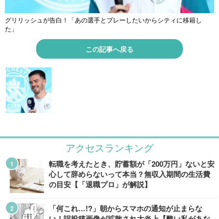
グリリッシュが告白！「あの選手とプレーしたいからシティに移籍し
た」
この記事へ戻る
アクセスランキング
転職を考えたとき、貯蓄額が「200万円」ないと安
心して辞めらないって本当？無収入期間の生活費
の目安【「退職プロ」が解説】
「何これ…!?」朝からスマホの通知が止まらな
い！誤投稿画像が拡散され大炎上【醜い私があな