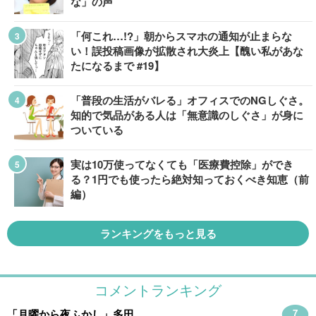
な」の声
「何これ…!?」朝からスマホの通知が止まらな
い！誤投稿画像が拡散され大炎上【醜い私があな
たになるまで #19】
「普段の生活がバレる」オフィスでのNGしぐさ。
知的で気品がある人は「無意識のしぐさ」が身に
ついている
実は10万使ってなくても「医療費控除」ができ
る？1円でも使ったら絶対知っておくべき知恵（前
編）
ランキングをもっと見る