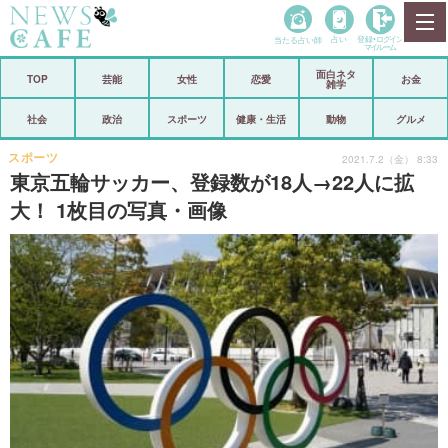
当たる占い師
占い
登録•
ログイン
マイルーム
面白ネタ
ホーム
TOP
芸能
女性
恋愛
お金
雑学
社会
政治
社会
政治
スポーツ
健康・生活
動物
グルメ
経済
海外
スポーツ
2021.7.2（金） 8:33
東京五輪サッカー、登録数が18人→22人に拡
芸能
スポーツ
大！ 1枚目の写真・画像
恋愛
ビックリ
コメントポスト
アリ／ナシ
リリース
ショップ
登録・ログイン/マイルーム