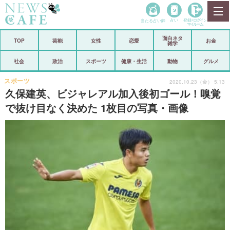
当たる占い師
占い
登録•
ログイン
マイルーム
面白ネタ
ホーム
TOP
芸能
女性
恋愛
お金
雑学
社会
政治
社会
政治
スポーツ
健康・生活
動物
グルメ
経済
海外
スポーツ
2020.10.23（金） 5:13
久保建英、ビジャレアル加入後初ゴール！嗅覚
芸能
スポーツ
で抜け目なく決めた 1枚目の写真・画像
恋愛
ビックリ
コメントポスト
アリ／ナシ
リリース
ショップ
登録・ログイン/マイルーム