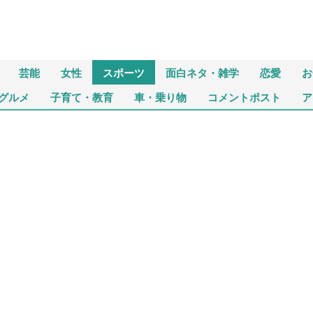
芸能
女性
スポーツ
面白ネタ・雑学
恋愛
お
グルメ
子育て・教育
車・乗り物
コメントポスト
ア