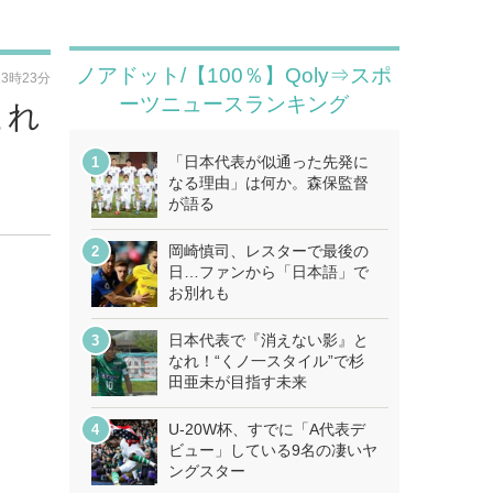
ノアドット/【100％】Qoly⇒スポ
13時23分
ーツニュースランキング
これ
「日本代表が似通った先発に
なる理由」は何か。森保監督
が語る
岡崎慎司、レスターで最後の
日…ファンから「日本語」で
お別れも
日本代表で『消えない影』と
なれ！“くノ一スタイル”で杉
田亜未が目指す未来
U-20W杯、すでに「A代表デ
ビュー」している9名の凄いヤ
ングスター