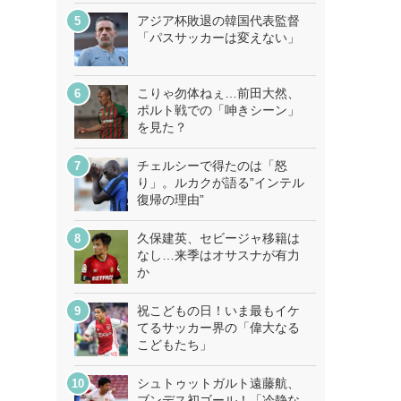
アジア杯敗退の韓国代表監督
「パスサッカーは変えない」
こりゃ勿体ねぇ…前田大然、
ポルト戦での「呻きシーン」
を見た？
チェルシーで得たのは「怒
り」。ルカクが語る”インテル
復帰の理由”
久保建英、セビージャ移籍は
なし…来季はオサスナが有力
か
祝こどもの日！いま最もイケ
てるサッカー界の「偉大なる
こどもたち」
シュトゥットガルト遠藤航、
ブンデス初ゴール！「冷静な