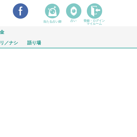
占い
登録・ログイン
当たる占い師
マイルーム
金
リ／ナシ
語り場