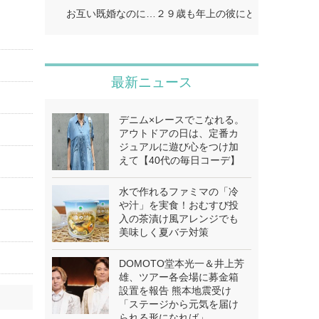
お互い既婚なのに…２９歳も年上の彼にどうしようもな
最新ニュース
デニム×レースでこなれる。
アウトドアの日は、定番カ
ジュアルに遊び心をつけ加
えて【40代の毎日コーデ】
水で作れるファミマの「冷
や汁」を実食！おむすび投
入の茶漬け風アレンジでも
美味しく夏バテ対策
DOMOTO堂本光一＆井上芳
雄、ツアー各会場に募金箱
設置を報告 熊本地震受け
「ステージから元気を届け
られる形になれば」