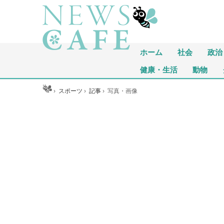
ホーム
社会
政治
健康・生活
動物
ホーム
›
スポーツ
›
記事
›
写真・画像