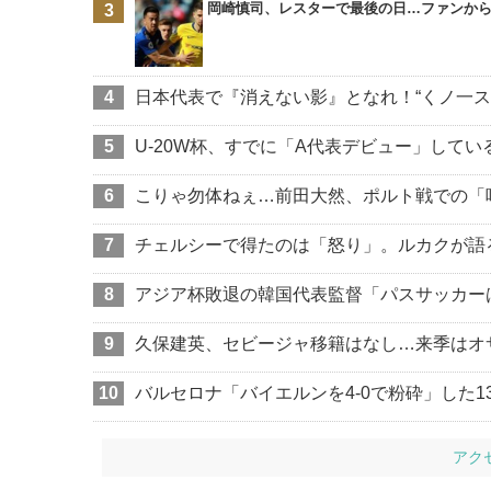
岡崎慎司、レスターで最後の日…ファンか
日本代表で『消えない影』となれ！“くノ一ス
U-20W杯、すでに「A代表デビュー」して
こりゃ勿体ねぇ…前田大然、ポルト戦での「
チェルシーで得たのは「怒り」。ルカクが語る
アジア杯敗退の韓国代表監督「パスサッカー
久保建英、セビージャ移籍はなし…来季はオ
バルセロナ「バイエルンを4-0で粉砕」した1
アク