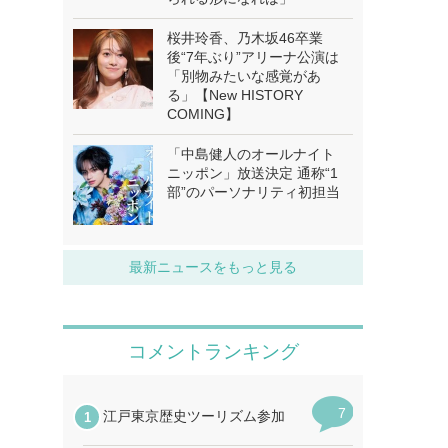
桜井玲香、乃木坂46卒業
後“7年ぶり”アリーナ公演は
「別物みたいな感覚があ
る」【New HISTORY
COMING】
「中島健人のオールナイト
ニッポン」放送決定 通称“1
部”のパーソナリティ初担当
最新ニュースをもっと見る