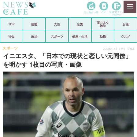
当たる占い師
占い
登録•
ログイン
マイルーム
面白ネタ
ホーム
TOP
芸能
女性
恋愛
お金
雑学
社会
政治
社会
政治
スポーツ
健康・生活
動物
グルメ
経済
海外
スポーツ
2020.4.18（土） 8:53
イニエスタ、「日本での現状と恋しい元同僚」
芸能
スポーツ
を明かす 1枚目の写真・画像
恋愛
ビックリ
コメントポスト
アリ／ナシ
リリース
ショップ
登録・ログイン/マイルーム