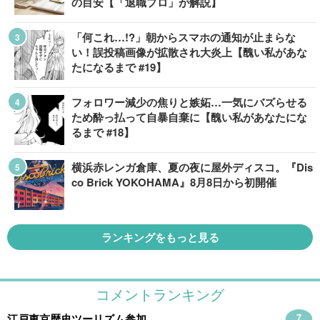
の目安【「退職プロ」が解説】
「何これ…!?」朝からスマホの通知が止まらな
い！誤投稿画像が拡散され大炎上【醜い私があな
たになるまで #19】
フォロワー減少の焦りと嫉妬…一気にバズらせる
ため酔っ払って自暴自棄に【醜い私があなたにな
るまで #18】
横浜赤レンガ倉庫、夏の夜に屋外ディスコ。『Dis
co Brick YOKOHAMA』8月8日から初開催
ランキングをもっと見る