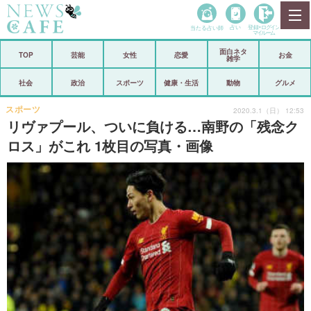
当たる占い師
占い
登録•
ログイン
マイルーム
面白ネタ
ホーム
TOP
芸能
女性
恋愛
お金
雑学
社会
政治
社会
政治
スポーツ
健康・生活
動物
グルメ
経済
海外
スポーツ
2020.3.1（日） 12:53
リヴァプール、ついに負ける…南野の「残念ク
芸能
スポーツ
ロス」がこれ 1枚目の写真・画像
恋愛
ビックリ
コメントポスト
アリ／ナシ
リリース
ショップ
登録・ログイン/マイルーム