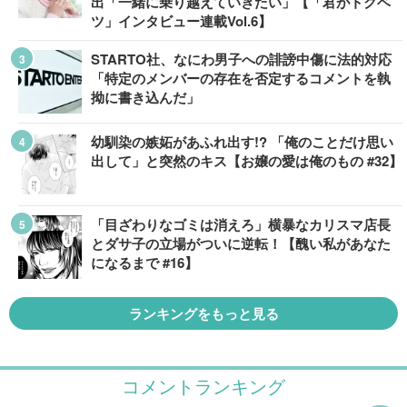
出「一緒に乗り越えていきたい」【「君がトクベ
ツ」インタビュー連載Vol.6】
STARTO社、なにわ男子への誹謗中傷に法的対応
「特定のメンバーの存在を否定するコメントを執
拗に書き込んだ」
幼馴染の嫉妬があふれ出す!? 「俺のことだけ思い
出して」と突然のキス【お嬢の愛は俺のもの #32】
「目ざわりなゴミは消えろ」横暴なカリスマ店長
とダサ子の立場がついに逆転！【醜い私があなた
になるまで #16】
ランキングをもっと見る