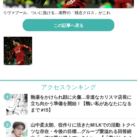
リヴァプール、ついに負ける…南野の「残念クロス」がこれ
この記事へ戻る
アクセスランキング
熱湯をかけられ顔に火傷…非道なカリスマ店長に
立ち向かう準備を開始！【醜い私があなたになる
まで #15】
山中柔太朗、役作りに活きたM!LKでの活動 トクベ
ツな存在・今後の目標…グループ愛溢れる回答続