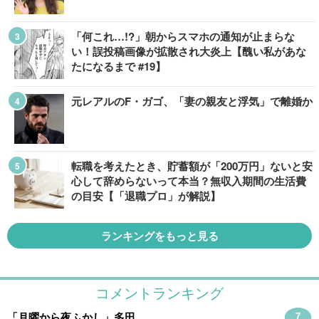
「何これ…!?」朝からスマホの通知が止まらな
い！誤投稿画像が拡散され大炎上【醜い私があな
たになるまで #19】
元レアルのF・ガゴ、「妻の親友と浮気」で離婚か
転職を考えたとき、貯蓄額が「200万円」ないと安
心して辞めらないって本当？無収入期間の生活費
の目安【「退職プロ」が解説】
ランキングをもっと見る