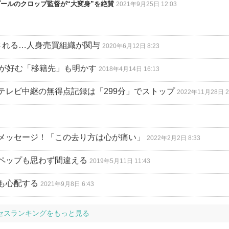
ールのクロップ監督が“大変身”を絶賛
2021年9月25日 12:03
される…人身売買組織が関与
2020年6月12日 8:23
長が好む「移籍先」も明かす
2018年4月14日 16:13
テレビ中継の無得点記録は「299分」でストップ
2022年11月28日 2
メッセージ！「この去り方は心が痛い」
2022年2月2日 8:33
！ペップも思わず間違える
2019年5月11日 11:43
も心配する
2021年9月8日 6:43
セスランキングをもっと見る