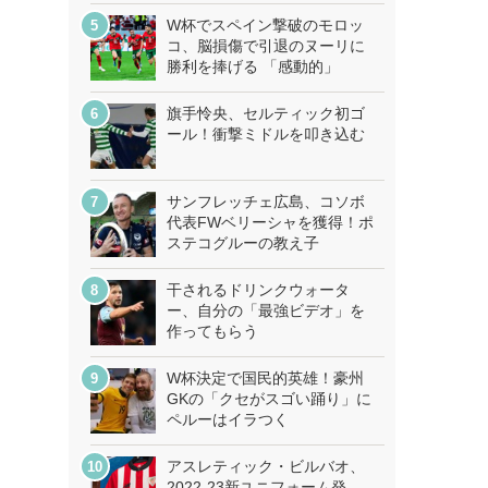
W杯でスペイン撃破のモロッ
コ、脳損傷で引退のヌーリに
勝利を捧げる 「感動的」
旗手怜央、セルティック初ゴ
ール！衝撃ミドルを叩き込む
サンフレッチェ広島、コソボ
代表FWベリーシャを獲得！ポ
ステコグルーの教え子
干されるドリンクウォータ
ー、自分の「最強ビデオ」を
作ってもらう
W杯決定で国民的英雄！豪州
GKの「クセがスゴい踊り」に
ペルーはイラつく
アスレティック・ビルバオ、
2022-23新ユニフォーム発