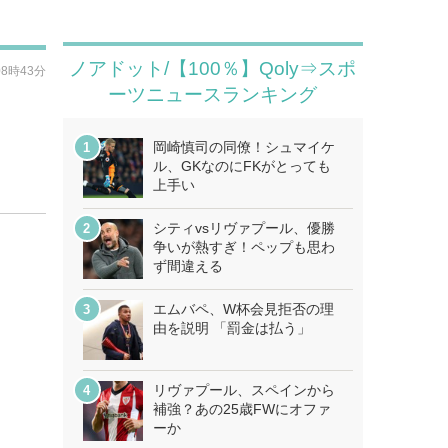
ノアドット/【100％】Qoly⇒スポ
08時43分
ーツニュースランキング
岡崎慎司の同僚！シュマイケ
ル、GKなのにFKがとっても
上手い
シティvsリヴァプール、優勝
争いが熱すぎ！ペップも思わ
ず間違える
エムバペ、W杯会見拒否の理
由を説明 「罰金は払う」
リヴァプール、スペインから
補強？あの25歳FWにオファ
ーか