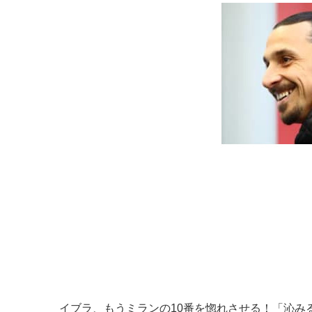
イブラ、もうミランの10番を惚れさせる！「沁み