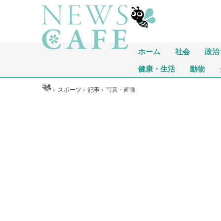
ホーム
社会
政治
健康・生活
動物
ホーム
›
スポーツ
›
記事
›
写真・画像