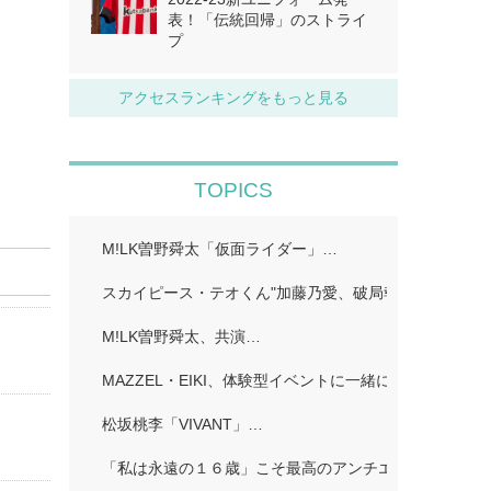
表！「伝統回帰」のストライ
プ
アクセスランキングをもっと見る
TOPICS
M!LK曽野舜太「仮面ライダー」…
スカイピース・テオくん"加藤乃愛、破局報告「どちら
M!LK曽野舜太、共演…
MAZZEL・EIKI、体験型イベントに一緒に行きたい人
松坂桃李「VIVANT」…
「私は永遠の１６歳」こそ最高のアンチエイジング!…