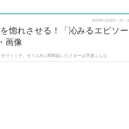
2020年1月20日（月） 
番を惚れさせる！「沁みるエピソー
・画像
ヒモヴィッチ。セリエAに再降臨したスターは早速こんな