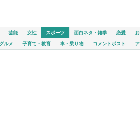
芸能
女性
スポーツ
面白ネタ・雑学
恋愛
お
グルメ
子育て・教育
車・乗り物
コメントポスト
ア