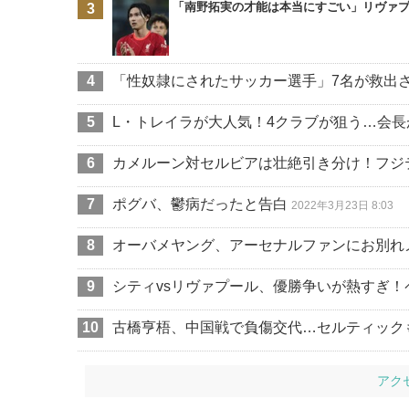
「南野拓実の才能は本当にすごい」リヴァプ
「性奴隷にされたサッカー選手」7名が救出
L・トレイラが大人気！4クラブが狙う…会
カメルーン対セルビアは壮絶引き分け！フジ
ポグバ、鬱病だったと告白
2022年3月23日 8:03
オーバメヤング、アーセナルファンにお別れ
シティvsリヴァプール、優勝争いが熱すぎ
古橋亨梧、中国戦で負傷交代…セルティック
アク