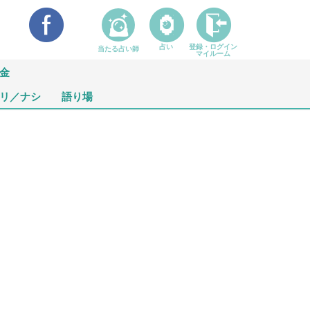
占い
登録・ログイン
当たる占い師
マイルーム
金
リ／ナシ
語り場