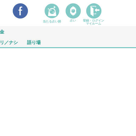
占い
登録・ログイン
当たる占い師
マイルーム
金
リ／ナシ
語り場