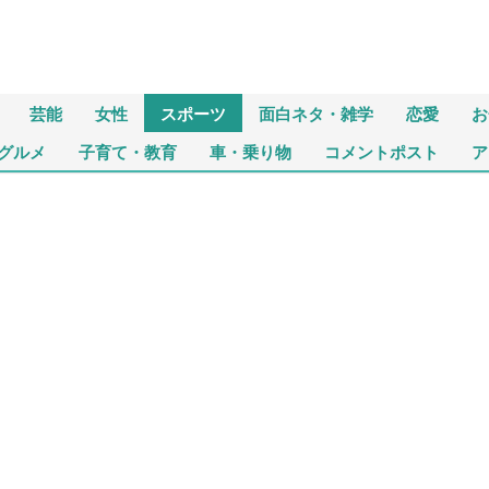
芸能
女性
スポーツ
面白ネタ・雑学
恋愛
お
グルメ
子育て・教育
車・乗り物
コメントポスト
ア