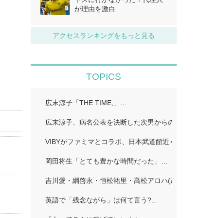
が理由を激白
アクセスランキングをもっと見る
TOPICS
広末涼子「THE TIME,」…
広末涼子、病名公表を決断した次男からの言葉「言い訳
VIBYがファミマとコラボ、日本武道館近くで店舗ラッピ
岡田将生「とても豊かな時間だった」…
吉川愛・綱啓永・恒松祐里・高松アロハ(超特急)、仲良
英語で「残念ながら」は何て言う?…