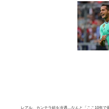
レアル、カンテラ組を冷遇…なんと「ここ10年で