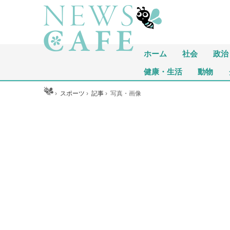
ホーム
社会
政治
健康・生活
動物
ホーム
›
スポーツ
›
記事
›
写真・画像