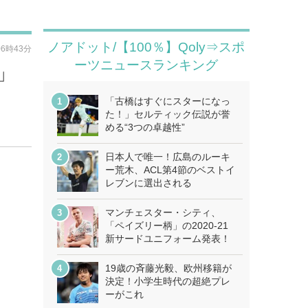
ノアドット/【100％】Qoly⇒スポ
06時43分
ーツニュースランキング
」
「古橋はすぐにスターになっ
た！」セルティック伝説が誉
める“3つの卓越性”
日本人で唯一！広島のルーキ
ー荒木、ACL第4節のベストイ
レブンに選出される
マンチェスター・シティ、
「ペイズリー柄」の2020-21
新サードユニフォーム発表！
19歳の斉藤光毅、欧州移籍が
決定！小学生時代の超絶プレ
ーがこれ