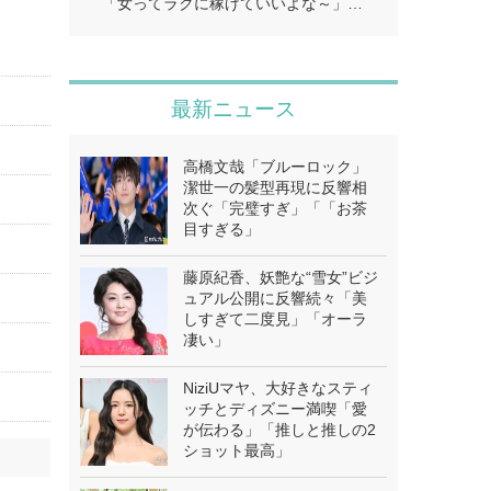
「女ってラクに稼げていいよな～」…
最新ニュース
高橋文哉「ブルーロック」
潔世一の髪型再現に反響相
次ぐ「完璧すぎ」「「お茶
目すぎる」
藤原紀香、妖艶な“雪女”ビジ
ュアル公開に反響続々「美
しすぎて二度見」「オーラ
凄い」
NiziUマヤ、大好きなスティ
ッチとディズニー満喫「愛
が伝わる」「推しと推しの2
ショット最高」