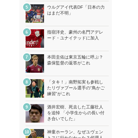
ウルグアイ代表DF「日本の力
はまだ不明」
指宿洋史、豪州の名門アデレ
ード・ユナイテッドに加入
本田圭佑は東京五輪に呼ぶ？
森保監督の返答がこれ
「タキ！」南野拓実も参戦し
たリヴァプール選手の“鳥かご
練習”がこれ
酒井宏樹、死去した工藤壮人
を追悼 「小学生からの長い付
き合いでした」
神童ホーラン、なぜユヴェン
トスに行かなかった？代理人