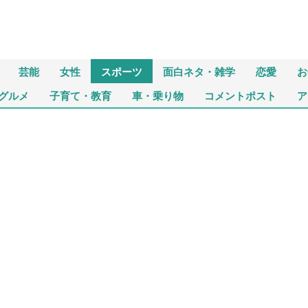
芸能
女性
スポーツ
面白ネタ・雑学
恋愛
お
グルメ
子育て・教育
車・乗り物
コメントポスト
ア