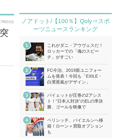
ノアドット/【100％】Qoly⇒スポ
07時03分
ーツニュースランキング
突
これがダニ・アウヴェスだ！
ロッカーでの「魂のスピー
チ」がすごい
FC今治、2019新ユニフォー
ムを発表！今回も「EXILE・
白濱亜嵐がデザイン」
パイェットが圧巻の2アシス
ト！“日本人対決“のELの準決
勝、ゴールを映像で
ペリシッチ、バイエルンへ移
籍！ローン＋買取オプション
も