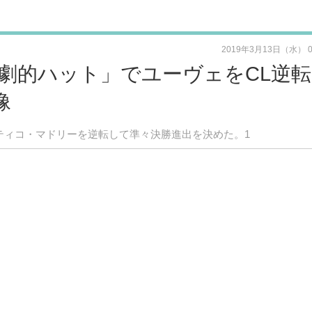
2019年3月13日（水） 
劇的ハット」でユーヴェをCL逆転
像
ティコ・マドリーを逆転して準々決勝進出を決めた。1