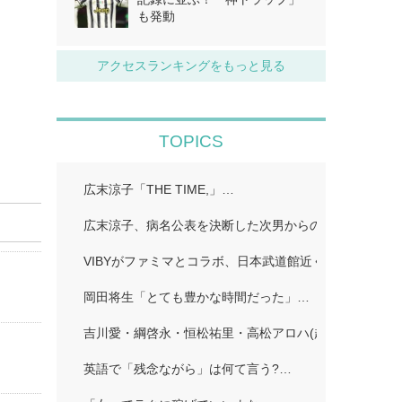
も発動
アクセスランキングをもっと見る
TOPICS
広末涼子「THE TIME,」…
広末涼子、病名公表を決断した次男からの言葉「言い訳
VIBYがファミマとコラボ、日本武道館近くで店舗ラッピ
岡田将生「とても豊かな時間だった」…
吉川愛・綱啓永・恒松祐里・高松アロハ(超特急)、仲良
英語で「残念ながら」は何て言う?…