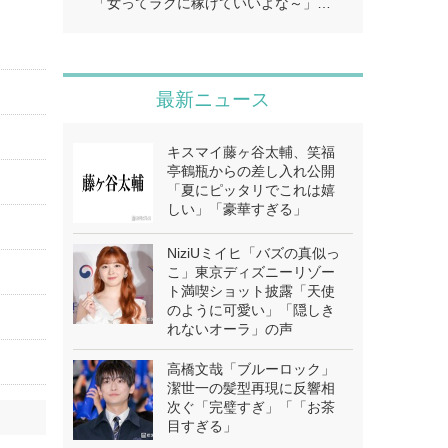
「女ってラクに稼げていいよな～」…
最新ニュース
キスマイ藤ヶ谷太輔、笑福
亭鶴瓶からの差し入れ公開
「夏にピッタリでこれは嬉
しい」「豪華すぎる」
NiziUミイヒ「バズの真似っ
こ」東京ディズニーリゾー
ト満喫ショット披露「天使
のように可愛い」「隠しき
れないオーラ」の声
高橋文哉「ブルーロック」
潔世一の髪型再現に反響相
次ぐ「完璧すぎ」「「お茶
目すぎる」