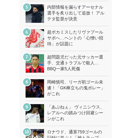
内部情報を漏らすアーセナル
選手を炙り出して追放！ アル
テタ監督が決意
超ポカミスしたリヴァプール
サポへ…ヘントの「心憎い招
待」が話題に
超問題児だった元サッカー選
手、交通トラブルで殺人…
BBQ一家5人死傷
岡崎慎司、リーガ初ゴール未
遂！「GK棒立ちの鬼ボレー」
がこれ
「あぶねぇ」 ヴィニシウス、
レアルへの踏みつけ回避シー
ンがこれ
ロナウド、通算759ゴールの
記録に並ぶ！「神トラップ」