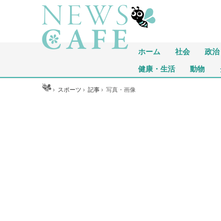
ホーム
社会
政治
健康・生活
動物
ホーム
›
スポーツ
›
記事
›
写真・画像