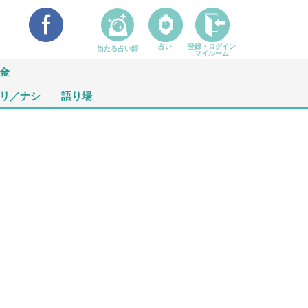
占い
登録・ログイン
当たる占い師
マイルーム
金
リ／ナシ
語り場