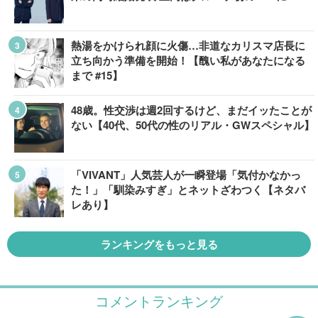
熱湯をかけられ顔に火傷…非道なカリスマ店長に
立ち向かう準備を開始！【醜い私があなたになる
まで #15】
48歳。性交渉は週2回するけど、まだイッたことが
ない【40代、50代の性のリアル・GWスペシャル】
「VIVANT」人気芸人が一瞬登場「気付かなかっ
た！」「馴染みすぎ」とネットざわつく【ネタバ
レあり】
ランキングをもっと見る