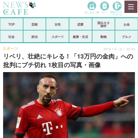
当たる占い師
占い
登録•
ログイン
マイルーム
面白ネタ
ホーム
TOP
芸能
女性
恋愛
お金
雑学
社会
政治
社会
政治
スポーツ
健康・生活
動物
グルメ
経済
海外
スポーツ
2019.1.5（土） 23:33
リベリ、壮絶にキレる！「13万円の金肉」への
芸能
スポーツ
批判にブチ切れ 1枚目の写真・画像
恋愛
ビックリ
コメントポスト
アリ／ナシ
リリース
ショップ
登録・ログイン/マイルーム