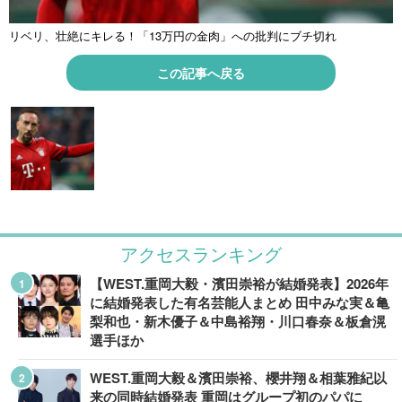
リベリ、壮絶にキレる！「13万円の金肉」への批判にブチ切れ
この記事へ戻る
アクセスランキング
【WEST.重岡大毅・濱田崇裕が結婚発表】2026年
に結婚発表した有名芸能人まとめ 田中みな実＆亀
梨和也・新木優子＆中島裕翔・川口春奈＆板倉滉
選手ほか
WEST.重岡大毅＆濱田崇裕、櫻井翔＆相葉雅紀以
来の同時結婚発表 重岡はグループ初のパパに