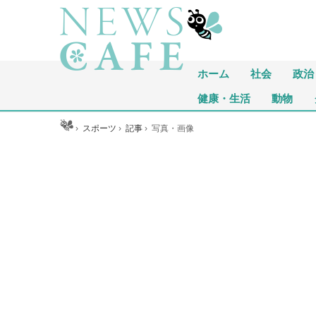
ホーム
社会
政治
健康・生活
動物
ホーム
›
スポーツ
›
記事
›
写真・画像