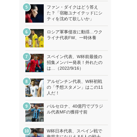
ファン・ダイクはどう答え
た？「宿敵ユナイテッドにシ
ティを沈めて欲しいか」
ロシア軍事侵攻に動揺…ウク
ライナ代表FW、一時休養
スペイン代表、W杯前最後の
招集メンバー発表！外れたの
は…（2022/9/16）
アルゼンチン代表、W杯初戦
の「予想スタメン」はこの11
人だ！
バルセロナ、40億円でブラジ
ル代表MFの獲得寸前
W杯日本代表、スペイン戦で
救世主になりえる5人の戦士