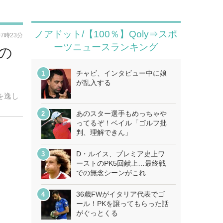
ノアドット/【100％】Qoly⇒スポ
07時23分
ーツニュースランキング
の
チャビ、インタビュー中に娘
が乱入する
を逸し
あのスター選手もめっちゃや
ってるぞ！ベイル「ゴルフ批
判、理解できん」
D・ルイス、プレミア史上ワ
ーストのPK5回献上…最終戦
での無念シーンがこれ
36歳FWがイタリア代表でゴ
ール！PKを譲ってもらった話
がぐっとくる