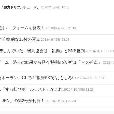
た「独力ドリブルシュート」
2020年1月6日 10:13
特別ユニフォームを発表！
2019年4月29日 21:13
た印象的な15枚の写真
2018年5月5日 22:23
苦しんでいた…審判協会は「執拗」とSNS批判
2021年3月13日 12:
ーム！過去の結果から見る“勝利の条件”は「○○の得点」
2022年
ホーラン、CLでの“復讐PK”がおもしろい
2021年3月10日 9:33
…「すっ転びボールロスト」がこれ
2020年10月8日 11:23
 JPN』の第2号が刊行！
2019年6月29日 22:23