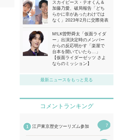
スカイピース・テオくん＆
加藤乃愛、破局報告「どち
らかに非があったわけでは
なく」2023年2月に交際発表
M!LK曽野舜太「仮面ライダ
ー」出演決定時のメンバー
からの反応明かす「楽屋で
台本を開いていたら…」
【仮面ライダーゼッツ さよ
ならのミッション】
最新ニュースをもっと見る