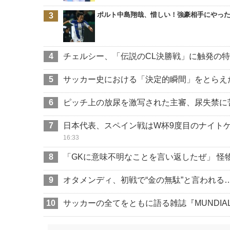
ポルト中島翔哉、惜しい！強豪相手にやっ
チェルシー、「伝説のCL決勝戦」に触発の
サッカー史における「決定的瞬間」をとらえ
ピッチ上の放尿を激写された主審、尿失禁に
日本代表、スペイン戦はW杯9度目のナイトゲ
16:33
「GKに意味不明なことを言い返したぜ」 怪物
オタメンディ、初戦で“金の無駄”と言われる
サッカーの全てをともに語る雑誌『MUNDIAL