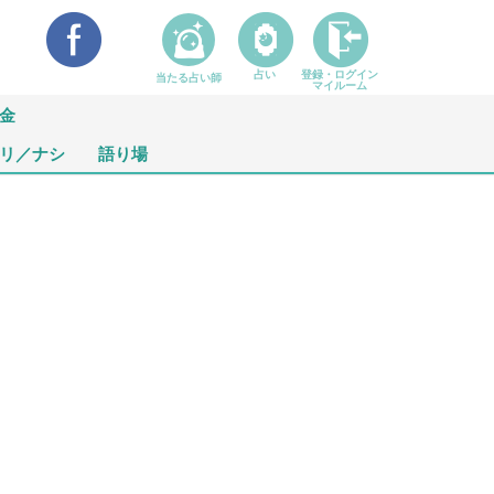
占い
登録・ログイン
当たる占い師
マイルーム
金
リ／ナシ
語り場