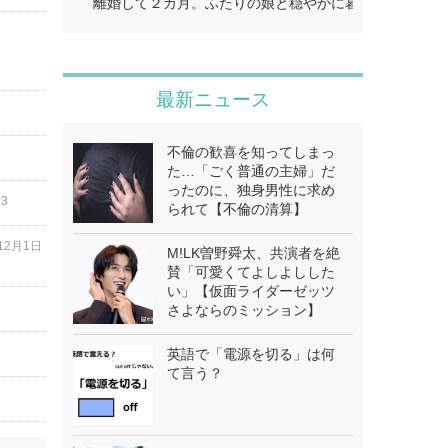
離婚して２カ月。ふたりの娘と穏やかに暮らしていると
最新ニュース
不倫の歓喜を知ってしまっ
た…「ごく普通の主婦」だ
ったのに、独身男性に求め
13
られて【不倫の清算】
12月1日
M!LK曽野舜太、共演者を絶
賛「可愛くてよしよしした
い」【仮面ライダーゼッツ
さよならのミッション】
英語で「電源を切る」は何
て言う？