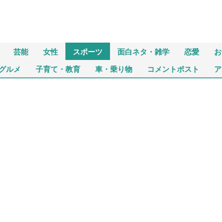
芸能
女性
スポーツ
面白ネタ・雑学
恋愛
お
グルメ
子育て・教育
車・乗り物
コメントポスト
ア