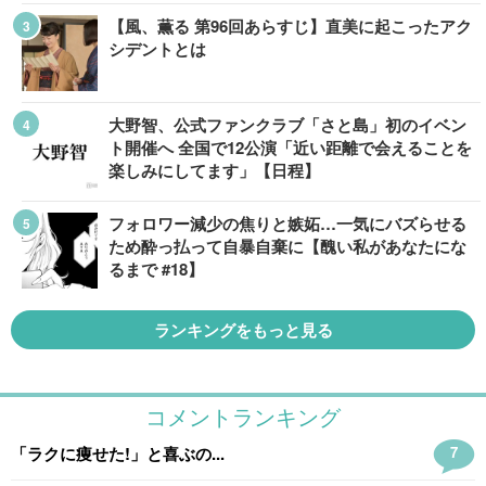
【風、薫る 第96回あらすじ】直美に起こったアク
シデントとは
大野智、公式ファンクラブ「さと島」初のイベン
ト開催へ 全国で12公演「近い距離で会えることを
楽しみにしてます」【日程】
フォロワー減少の焦りと嫉妬…一気にバズらせる
ため酔っ払って自暴自棄に【醜い私があなたにな
るまで #18】
ランキングをもっと見る