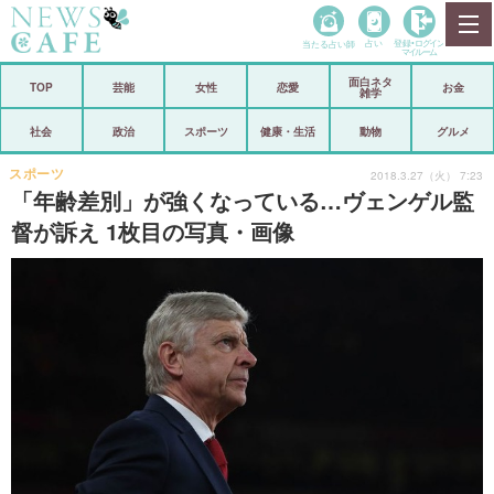
当たる占い師
占い
登録•
ログイン
マイルーム
面白ネタ
ホーム
TOP
芸能
女性
恋愛
お金
雑学
社会
政治
社会
政治
スポーツ
健康・生活
動物
グルメ
経済
海外
スポーツ
2018.3.27（火） 7:23
「年齢差別」が強くなっている…ヴェンゲル監
芸能
スポーツ
督が訴え 1枚目の写真・画像
恋愛
ビックリ
コメントポスト
アリ／ナシ
リリース
ショップ
登録・ログイン/マイルーム