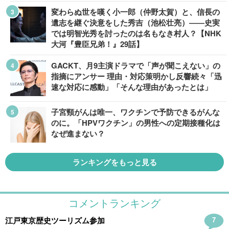
変わらぬ世を嘆く小一郎（仲野太賀）と、信長の
遺志を継ぐ決意をした秀吉（池松壮亮）――史実
では明智光秀を討ったのは名もなき村人？【NHK
大河『豊臣兄弟！』29話】
GACKT、月9主演ドラマで「声が聞こえない」の
指摘にアンサー 理由・対応策明かし反響続々「迅
速な対応に感動」「そんな理由があったとは」
子宮頸がんは唯一、ワクチンで予防できるがんな
のに。「HPVワクチン」の男性への定期接種化は
なぜ進まない？
ランキングをもっと見る