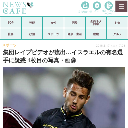
当たる占い師
占い
登録•
ログイン
マイルーム
面白ネタ
ホーム
TOP
芸能
女性
恋愛
お金
雑学
社会
政治
社会
政治
スポーツ
健康・生活
動物
グルメ
経済
海外
スポーツ
2018.3.17（土） 7:03
集団レイプビデオが流出…イスラエルの有名選
芸能
スポーツ
手に疑惑 1枚目の写真・画像
恋愛
ビックリ
コメントポスト
アリ／ナシ
リリース
ショップ
登録・ログイン/マイルーム