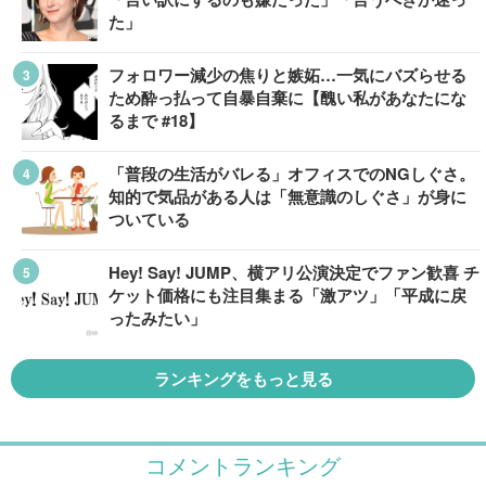
た」
フォロワー減少の焦りと嫉妬…一気にバズらせる
ため酔っ払って自暴自棄に【醜い私があなたにな
るまで #18】
「普段の生活がバレる」オフィスでのNGしぐさ。
知的で気品がある人は「無意識のしぐさ」が身に
ついている
Hey! Say! JUMP、横アリ公演決定でファン歓喜 チ
ケット価格にも注目集まる「激アツ」「平成に戻
ったみたい」
ランキングをもっと見る