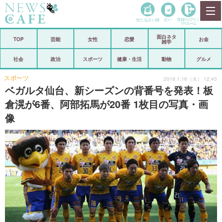
当たる占い師
占い
登録•
ログイン
マイルーム
面白ネタ
ホーム
TOP
芸能
女性
恋愛
お金
雑学
社会
政治
社会
政治
スポーツ
健康・生活
動物
グルメ
経済
海外
スポーツ
2018.1.16（火） 12:43
ベガルタ仙台、新シーズンの背番号を発表！板
芸能
スポーツ
倉滉が6番、阿部拓馬が20番 1枚目の写真・画
像
恋愛
ビックリ
コメントポスト
アリ／ナシ
リリース
ショップ
登録・ログイン/マイルーム