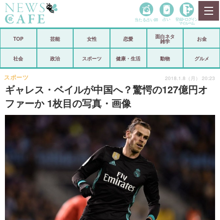
当たる占い師
占い
登録•
ログイン
マイルーム
面白ネタ
ホーム
TOP
芸能
女性
恋愛
お金
雑学
社会
政治
社会
政治
スポーツ
健康・生活
動物
グルメ
経済
海外
スポーツ
2018.1.8（月） 20:23
ギャレス・ベイルが中国へ？驚愕の127億円オ
芸能
スポーツ
ファーか 1枚目の写真・画像
恋愛
ビックリ
コメントポスト
アリ／ナシ
リリース
ショップ
登録・ログイン/マイルーム