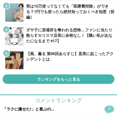
実は10万使ってなくても「医療費控除」ができ
る？1円でも使ったら絶対知っておくべき知恵（前
編）
ダサ子に居場所を奪われる恐怖…ファンに当たり
散らすカリスマ店長に余裕なし！【醜い私があな
たになるまで #17】
【風、薫る 第96回あらすじ】直美に起こったアク
シデントとは
ランキングをもっと見る