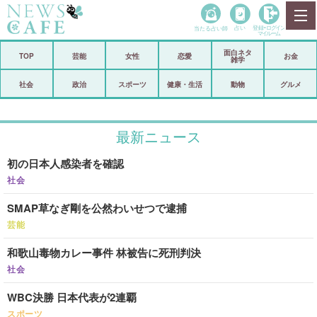
当たる占い師
占い
登録•
ログイン
マイルーム
面白ネタ
ホーム
TOP
芸能
女性
恋愛
お金
雑学
社会
政治
社会
政治
スポーツ
健康・生活
動物
グルメ
経済
海外
最新ニュース
芸能
スポーツ
初の日本人感染者を確認
恋愛
ビックリ
社会
コメントポスト
アリ／ナシ
SMAP草なぎ剛を公然わいせつで逮捕
リリース
ショップ
芸能
和歌山毒物カレー事件 林被告に死刑判決
登録・ログイン/マイルーム
社会
WBC決勝 日本代表が2連覇
スポーツ