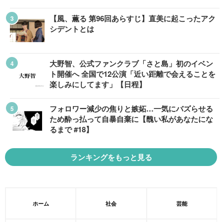
【風、薫る 第96回あらすじ】直美に起こったアク
シデントとは
大野智、公式ファンクラブ「さと島」初のイベン
ト開催へ 全国で12公演「近い距離で会えることを
楽しみにしてます」【日程】
フォロワー減少の焦りと嫉妬…一気にバズらせる
ため酔っ払って自暴自棄に【醜い私があなたにな
るまで #18】
ランキングをもっと見る
ホーム
社会
芸能