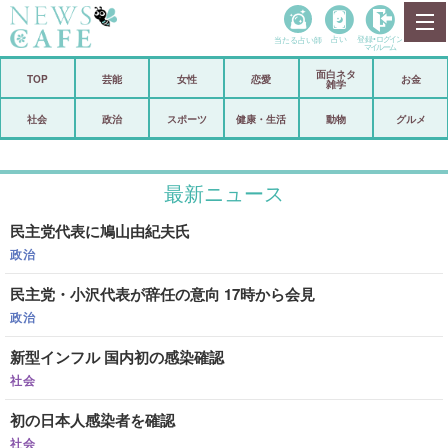
当たる占い師
占い
登録•
ログイン
マイルーム
面白ネタ
ホーム
TOP
芸能
女性
恋愛
お金
雑学
社会
政治
社会
政治
スポーツ
健康・生活
動物
グルメ
経済
海外
最新ニュース
芸能
スポーツ
民主党代表に鳩山由紀夫氏
恋愛
ビックリ
政治
コメントポスト
アリ／ナシ
民主党・小沢代表が辞任の意向 17時から会見
リリース
ショップ
政治
新型インフル 国内初の感染確認
登録・ログイン/マイルーム
社会
初の日本人感染者を確認
社会