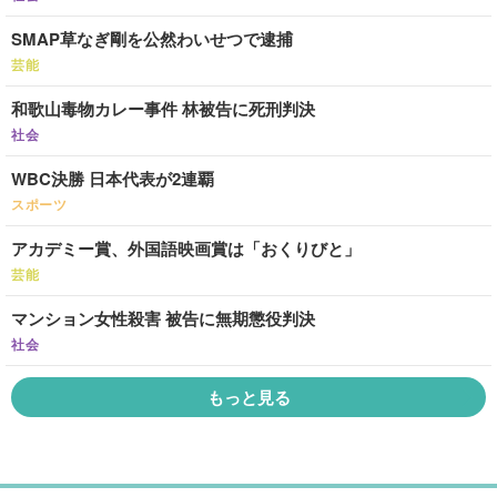
SMAP草なぎ剛を公然わいせつで逮捕
芸能
和歌山毒物カレー事件 林被告に死刑判決
社会
WBC決勝 日本代表が2連覇
スポーツ
アカデミー賞、外国語映画賞は「おくりびと」
芸能
マンション女性殺害 被告に無期懲役判決
社会
もっと見る