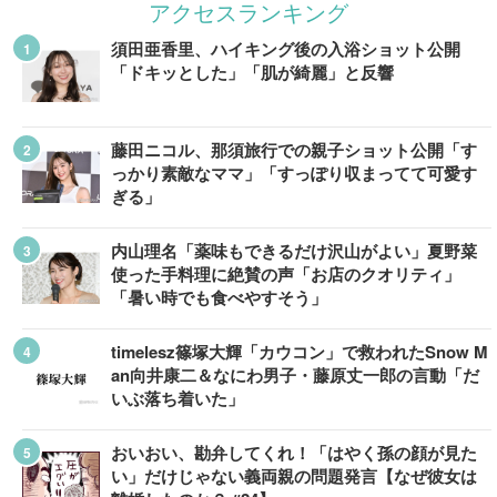
アクセスランキング
須田亜香里、ハイキング後の入浴ショット公開
「ドキッとした」「肌が綺麗」と反響
藤田ニコル、那須旅行での親子ショット公開「す
っかり素敵なママ」「すっぽり収まってて可愛す
ぎる」
内山理名「薬味もできるだけ沢山がよい」夏野菜
使った手料理に絶賛の声「お店のクオリティ」
「暑い時でも食べやすそう」
timelesz篠塚大輝「カウコン」で救われたSnow M
an向井康二＆なにわ男子・藤原丈一郎の言動「だ
いぶ落ち着いた」
おいおい、勘弁してくれ！「はやく孫の顔が見た
い」だけじゃない義両親の問題発言【なぜ彼女は