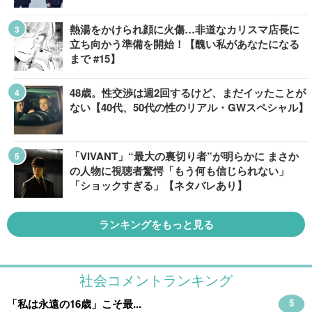
熱湯をかけられ顔に火傷…非道なカリスマ店長に
立ち向かう準備を開始！【醜い私があなたになる
まで #15】
48歳。性交渉は週2回するけど、まだイッたことが
ない【40代、50代の性のリアル・GWスペシャル】
「VIVANT」“最大の裏切り者”が明らかに まさか
の人物に視聴者驚愕「もう何も信じられない」
「ショックすぎる」【ネタバレあり】
ランキングをもっと見る