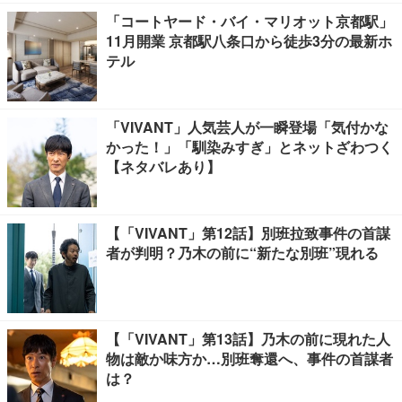
「コートヤード・バイ・マリオット京都駅」
11月開業 京都駅八条口から徒歩3分の最新ホ
テル
「VIVANT」人気芸人が一瞬登場「気付かな
かった！」「馴染みすぎ」とネットざわつく
【ネタバレあり】
【「VIVANT」第12話】別班拉致事件の首謀
者が判明？乃木の前に“新たな別班”現れる
【「VIVANT」第13話】乃木の前に現れた人
物は敵か味方か…別班奪還へ、事件の首謀者
は？