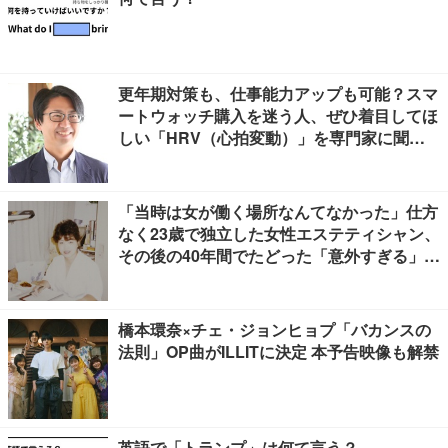
更年期対策も、仕事能力アップも可能？スマ
ートウォッチ購入を迷う人、ぜひ着目してほ
しい「HRV（心拍変動）」を専門家に聞き
ました
「当時は女が働く場所なんてなかった」仕方
なく23歳で独立した女性エステティシャン、
その後の40年間でたどった「意外すぎる」紆
余曲折
橋本環奈×チェ・ジョンヒョプ「バカンスの
法則」OP曲がILLITに決定 本予告映像も解禁
英語で「トランプ」は何て言う？