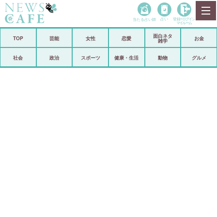
当たる占い師
占い
登録•
ログイン
マイルーム
面白ネタ
ホーム
TOP
芸能
女性
恋愛
お金
雑学
社会
政治
社会
政治
スポーツ
健康・生活
動物
グルメ
経済
海外
芸能
スポーツ
恋愛
ビックリ
コメントポスト
アリ／ナシ
リリース
ショップ
登録・ログイン/マイルーム