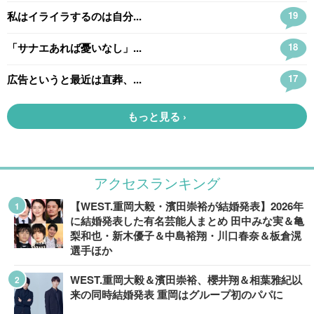
アクセスランキング
【WEST.重岡大毅・濱田崇裕が結婚発表】2026年
に結婚発表した有名芸能人まとめ 田中みな実＆亀
梨和也・新木優子＆中島裕翔・川口春奈＆板倉滉
選手ほか
WEST.重岡大毅＆濱田崇裕、櫻井翔＆相葉雅紀以
来の同時結婚発表 重岡はグループ初のパパに