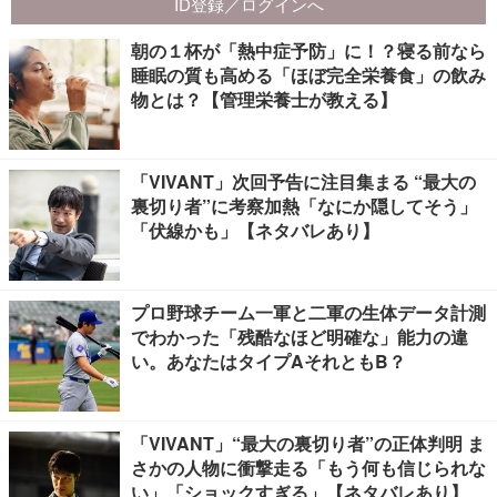
朝の１杯が「熱中症予防」に！？寝る前なら
睡眠の質も高める「ほぼ完全栄養食」の飲み
物とは？【管理栄養士が教える】
「VIVANT」次回予告に注目集まる “最大の
裏切り者”に考察加熱「なにか隠してそう」
「伏線かも」【ネタバレあり】
プロ野球チーム一軍と二軍の生体データ計測
でわかった「残酷なほど明確な」能力の違
い。あなたはタイプAそれともB？
「VIVANT」“最大の裏切り者”の正体判明 ま
さかの人物に衝撃走る「もう何も信じられな
い」「ショックすぎる」【ネタバレあり】