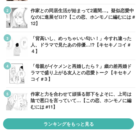
作家との同居生活が始まって2週間…。疑似恋愛中
なのに進展ゼロ!?【この恋、ホンモノに編むには #
12】
「背高いし、めっちゃいい匂い！」今すれ違った
人、ドラマで見たあの俳優…!?【キセキノコイ #
４】
「母親がイケメンと再婚したら？」歳の差再婚ド
ラマで盛り上がる友人との恋愛トーク【キセキノ
コイ #３】
作家と力を合わせて頑張る部下をよそに、上司は
陰で悪口を言っていて…【この恋、ホンモノに編
むには #11】
ランキングをもっと見る