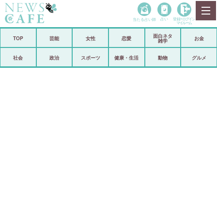
当たる占い師
占い
登録•
ログイン
マイルーム
面白ネタ
ホーム
TOP
芸能
女性
恋愛
お金
雑学
社会
政治
社会
政治
スポーツ
健康・生活
動物
グルメ
経済
海外
芸能
スポーツ
恋愛
ビックリ
コメントポスト
アリ／ナシ
リリース
ショップ
登録・ログイン/マイルーム