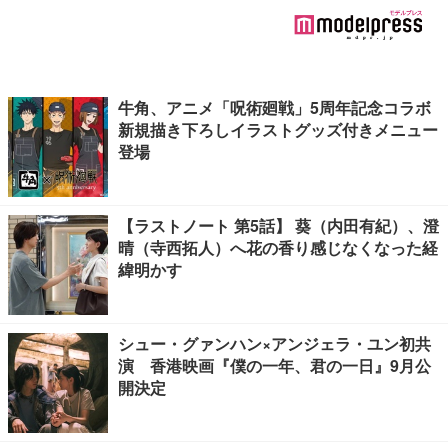
牛角、アニメ「呪術廻戦」5周年記念コラボ
新規描き下ろしイラストグッズ付きメニュー
登場
【ラストノート 第5話】 葵（内田有紀）、澄
晴（寺西拓人）へ花の香り感じなくなった経
緯明かす
シュー・グァンハン×アンジェラ・ユン初共
演 香港映画『僕の一年、君の一日』9月公
開決定