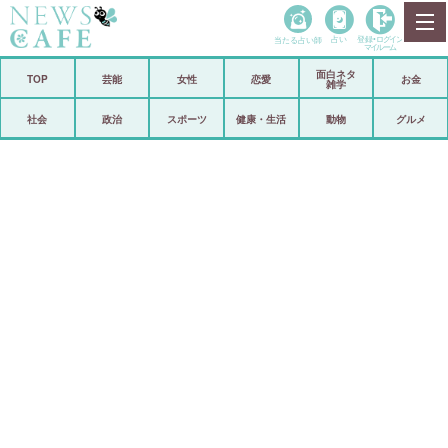
当たる占い師
占い
登録•
ログイン
マイルーム
面白ネタ
ホーム
TOP
芸能
女性
恋愛
お金
雑学
社会
政治
社会
政治
スポーツ
健康・生活
動物
グルメ
経済
海外
芸能
スポーツ
恋愛
ビックリ
コメントポスト
アリ／ナシ
リリース
ショップ
登録・ログイン/マイルーム