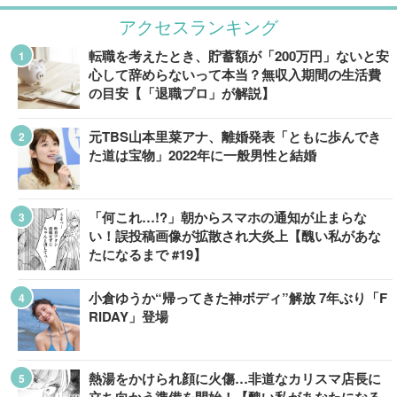
アクセスランキング
転職を考えたとき、貯蓄額が「200万円」ないと安
心して辞めらないって本当？無収入期間の生活費
の目安【「退職プロ」が解説】
元TBS山本里菜アナ、離婚発表「ともに歩んでき
た道は宝物」2022年に一般男性と結婚
「何これ…!?」朝からスマホの通知が止まらな
い！誤投稿画像が拡散され大炎上【醜い私があな
たになるまで #19】
小倉ゆうか“帰ってきた神ボディ”解放 7年ぶり「F
RIDAY」登場
熱湯をかけられ顔に火傷…非道なカリスマ店長に