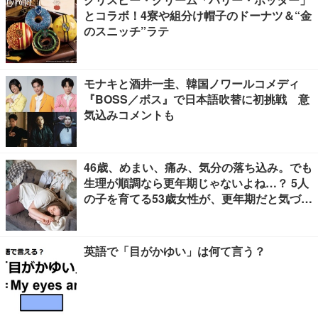
とコラボ！4寮や組分け帽子のドーナツ＆“金
のスニッチ”ラテ
モナキと酒井一圭、韓国ノワールコメディ
『BOSS／ボス』で日本語吹替に初挑戦 意
気込みコメントも
46歳、めまい、痛み、気分の落ち込み。でも
生理が順調なら更年期じゃないよね…？ 5人
の子を育てる53歳女性が、更年期だと気づく
までに4年かかった理由【100人の更年期・
リバイバル】
英語で「目がかゆい」は何て言う？