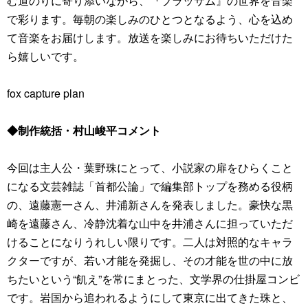
む道のりに寄り添いながら、『ブラッサム』の世界を音楽
で彩ります。毎朝の楽しみのひとつとなるよう、心を込め
て音楽をお届けします。放送を楽しみにお待ちいただけた
ら嬉しいです。
fox capture plan
◆制作統括・村山峻平コメント
今回は主人公・葉野珠にとって、小説家の扉をひらくこと
になる文芸雑誌「首都公論」で編集部トップを務める役柄
の、遠藤憲一さん、井浦新さんを発表しました。豪快な黒
崎を遠藤さん、冷静沈着な山中を井浦さんに担っていただ
けることになりうれしい限りです。二人は対照的なキャラ
クターですが、若い才能を発掘し、その才能を世の中に放
ちたいという“飢え”を常にまとった、文学界の仕掛屋コンビ
です。岩国から追われるようにして東京に出てきた珠と、