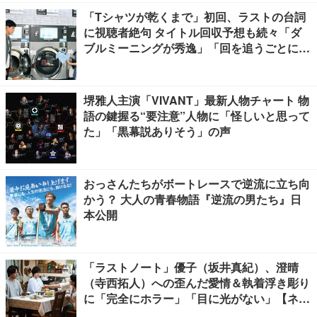
「Tシャツが乾くまで」初回、ラストの台詞
に視聴者絶句 タイトル回収予想も続々「ダ
ブルミーニングが秀逸」「回を追うごとに意
味が変わっていきそう」
堺雅人主演「VIVANT」最新人物チャート 物
語の鍵握る“要注意”人物に「怪しいと思って
た」「黒幕説ありそう」の声
おっさんたちがボートレースで逆流に立ち向
かう？ 大人の青春物語『逆流の男たち』日
本公開
「ラストノート」優子（坂井真紀）、澄晴
（寺西拓人）への歪んだ愛情＆執着浮き彫り
に「完全にホラー」「目に光がない」【ネタ
バレあり】