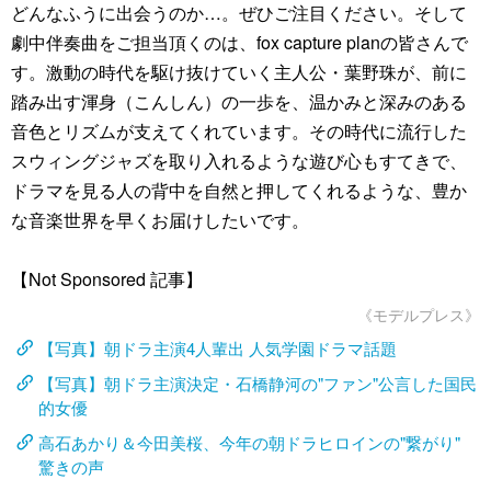
どんなふうに出会うのか…。ぜひご注目ください。そして
劇中伴奏曲をご担当頂くのは、fox capture planの皆さんで
す。激動の時代を駆け抜けていく主人公・葉野珠が、前に
踏み出す渾身（こんしん）の一歩を、温かみと深みのある
音色とリズムが支えてくれています。その時代に流行した
スウィングジャズを取り入れるような遊び心もすてきで、
ドラマを見る人の背中を自然と押してくれるような、豊か
な音楽世界を早くお届けしたいです。
【Not Sponsored 記事】
《モデルプレス》
【写真】朝ドラ主演4人輩出 人気学園ドラマ話題
【写真】朝ドラ主演決定・石橋静河の"ファン"公言した国民
的女優
高石あかり＆今田美桜、今年の朝ドラヒロインの"繋がり"
驚きの声