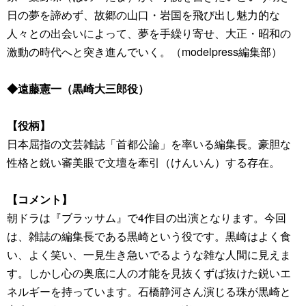
日の夢を諦めず、故郷の山口・岩国を飛び出し魅力的な
人々との出会いによって、夢を手繰り寄せ、大正・昭和の
激動の時代へと突き進んでいく。（modelpress編集部）
◆遠藤憲一（黒崎大三郎役）
【役柄】
日本屈指の文芸雑誌「首都公論」を率いる編集長。豪胆な
性格と鋭い審美眼で文壇を牽引（けんいん）する存在。
【コメント】
朝ドラは『ブラッサム』で4作目の出演となります。今回
は、雑誌の編集長である黒崎という役です。黒崎はよく食
い、よく笑い、一見生き急いでるような雑な人間に見えま
す。しかし心の奥底に人の才能を見抜くずば抜けた鋭いエ
ネルギーを持っています。石橋静河さん演じる珠が黒崎と