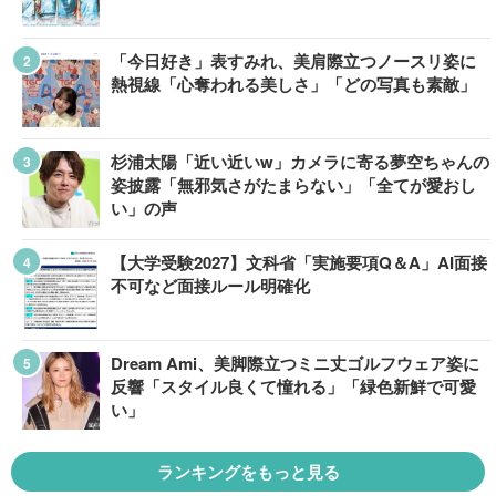
「今日好き」表すみれ、美肩際立つノースリ姿に
熱視線「心奪われる美しさ」「どの写真も素敵」
杉浦太陽「近い近いw」カメラに寄る夢空ちゃんの
姿披露「無邪気さがたまらない」「全てが愛おし
い」の声
【大学受験2027】文科省「実施要項Q＆A」AI面接
不可など面接ルール明確化
Dream Ami、美脚際立つミニ丈ゴルフウェア姿に
反響「スタイル良くて憧れる」「緑色新鮮で可愛
い」
ランキングをもっと見る