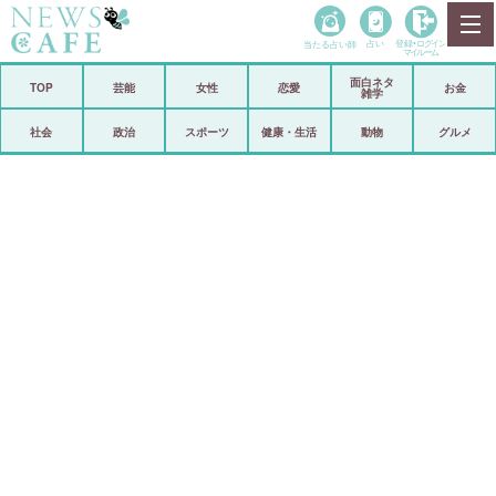
当たる占い師
占い
登録•
ログイン
マイルーム
面白ネタ
ホーム
TOP
芸能
女性
恋愛
お金
雑学
社会
政治
社会
政治
スポーツ
健康・生活
動物
グルメ
経済
海外
芸能
スポーツ
恋愛
ビックリ
コメントポスト
アリ／ナシ
リリース
ショップ
登録・ログイン/マイルーム