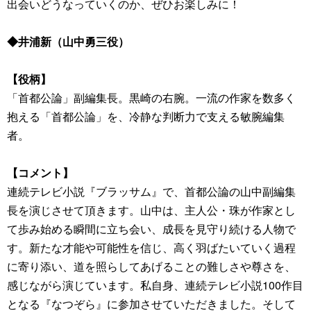
出会いどうなっていくのか、ぜひお楽しみに！
◆井浦新（山中勇三役）
【役柄】
「首都公論」副編集長。黒崎の右腕。一流の作家を数多く
抱える「首都公論」を、冷静な判断力で支える敏腕編集
者。
【コメント】
連続テレビ小説『ブラッサム』で、首都公論の山中副編集
長を演じさせて頂きます。山中は、主人公・珠が作家とし
て歩み始める瞬間に立ち会い、成長を見守り続ける人物で
す。新たな才能や可能性を信じ、高く羽ばたいていく過程
に寄り添い、道を照らしてあげることの難しさや尊さを、
感じながら演じています。私自身、連続テレビ小説100作目
となる『なつぞら』に参加させていただきました。そして