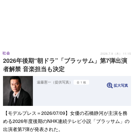
社会
2026.7.9（木） 11:15
2026年後期“朝ドラ”「ブラッサム」第7弾出演
者解禁 音楽担当も決定
遠藤憲一（提供写真）
全 1 枚
拡大写真
【モデルプレス＝2026/07/09】女優の石橋静河が主演を務
める2026年度後期のNHK連続テレビ小説「ブラッサム」の
出演者第7弾が発表された。