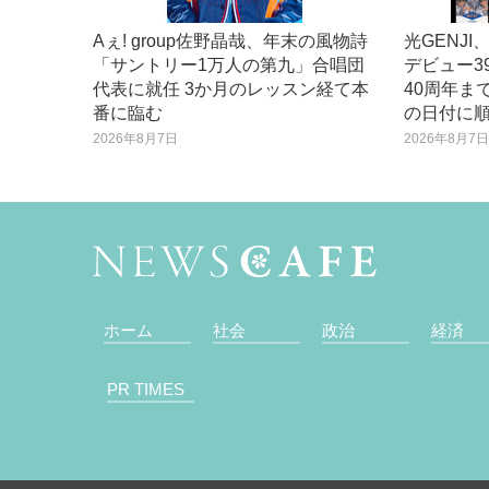
Aぇ! group佐野晶哉、年末の風物詩
光GENJ
「サントリー1万人の第九」合唱団
デビュー3
代表に就任 3か月のレッスン経て本
40周年ま
番に臨む
の日付に
2026年8月7日
2026年8月7
ホーム
社会
政治
経済
PR TIMES