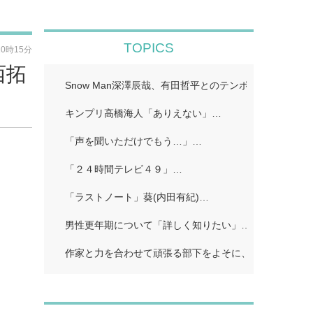
TOPICS
10時15分
西拓
Snow Man深澤辰哉、有田哲平とのテンポに手応え “
キンプリ高橋海人「ありえない」…
「声を聞いただけでもう…」…
「２４時間テレビ４９」…
「ラストノート」葵(内田有紀)…
男性更年期について「詳しく知りたい」…
作家と力を合わせて頑張る部下をよそに、上司は陰で悪