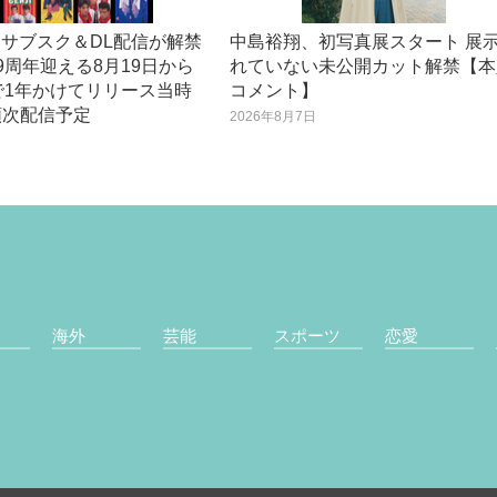
I、サブスク＆DL配信が解禁
中島裕翔、初写真展スタート 展
9周年迎える8月19日から
れていない未公開カット解禁【本
で1年かけてリリース当時
コメント】
順次配信予定
2026年8月7日
日
海外
芸能
スポーツ
恋愛