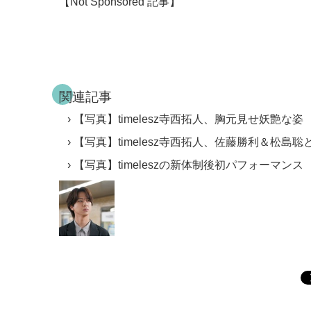
【Not Sponsored 記事】
関連記事
【写真】timelesz寺西拓人、胸元見せ妖艶な姿
【写真】timelesz寺西拓人、佐藤勝利＆松島
【写真】timeleszの新体制後初パフォーマンス