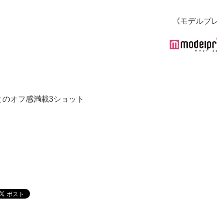
《モデルプ
聡とのオフ感満載3ショット