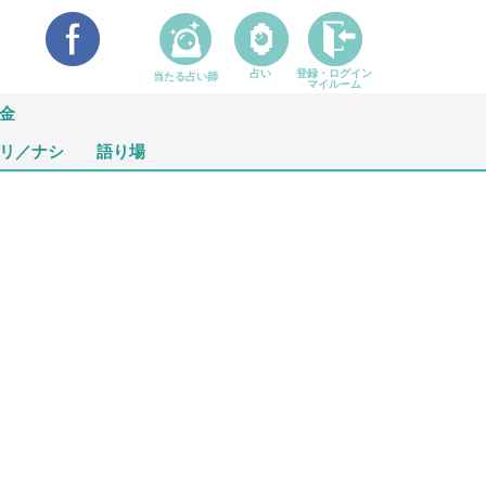
占い
登録・ログイン
当たる占い師
マイルーム
金
リ／ナシ
語り場