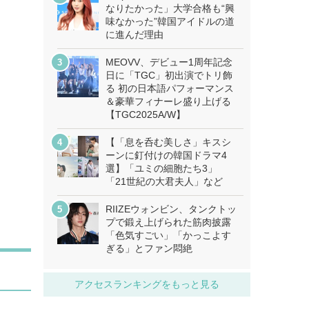
なりたかった」大学合格も“興
味なかった”韓国アイドルの道
に進んだ理由
MEOVV、デビュー1周年記念
日に「TGC」初出演でトリ飾
る 初の日本語パフォーマンス
＆豪華フィナーレ盛り上げる
【TGC2025A/W】
【「息を呑む美しさ」キスシ
ーンに釘付けの韓国ドラマ4
選】「ユミの細胞たち3」
「21世紀の大君夫人」など
RIIZEウォンビン、タンクトッ
プで鍛え上げられた筋肉披露
「色気すごい」「かっこよす
ぎる」とファン悶絶
アクセスランキングをもっと見る