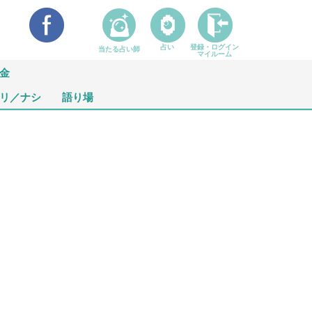
占い
登録・ログイン
当たる占い師
マイルーム
金
リ／ナシ
語り場