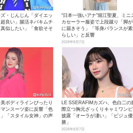
ーズ・じんじん「ダイエッ
“日本一強いアナ”堀江聖夏、ミニ
に超良い」腸活ネバキムチ
カセーラー服姿で上段蹴り「脚が
「真似したい」「食欲そそ
に届きそう」「等身バランスが素
らしい」と反響
日
2026年8月7日
、美ボディラインぴったり
LE SSERAFIMカズハ、色白二の
ーマンスーツ姿に反響「色
際立つ胸元ざっくりキャミワンピ
る」「スタイル女神」の声
披露「オーラが凄い」「ビジュ優
勝」
日
2026年8月7日