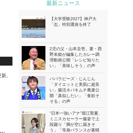
最新ニュース
【大学受験2027】神戸大
「志」特別選抜を終了
2児の父・山本圭壱、妻・西
野未姫が編集したカレー調
理動画公開「レシピ知りた
い」「美味しそう」の声
を更新。
パパラピーズ・じんじん
「ダイエットと美肌に超良
い」腸活ネバキムチ蕎麦公
開「真似したい」「食欲そ
そる」の声
“日本一強いアナ”堀江聖夏、
ミニスカセーラー服姿で上
段蹴り「脚が空に届きそ
う」「等身バランスが素晴