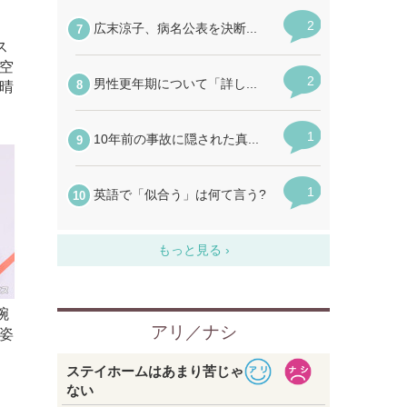
ス
空
晴
腕
姿