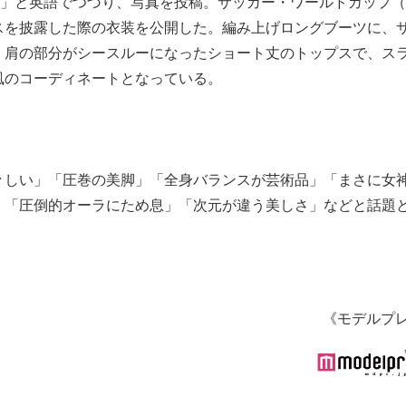
す！」と英語でつづり、写真を投稿。サッカー・ワールドカップ
スを披露した際の衣装を公開した。編み上げロングブーツに、
、肩の部分がシースルーになったショート丈のトップスで、ス
風のコーディネートとなっている。
々しい」「圧巻の美脚」「全身バランスが芸術品」「まさに女
」「圧倒的オーラにため息」「次元が違う美しさ」などと話題
《モデルプ