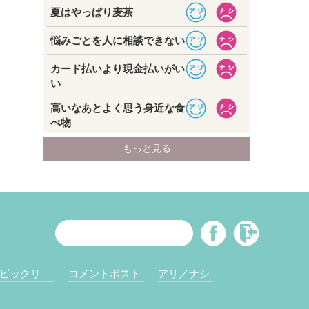
ビックリ
コメントポスト
アリ／ナシ