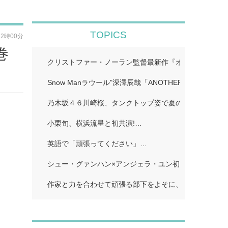
TOPICS
12時00分
巻
クリストファー・ノーラン監督最新作『オデュッセイア』I
Snow Manラウール"深澤辰哉「ANOTHER SKY」…
乃木坂４６川崎桜、タンクトップ姿で夏のワンシーン再現
小栗旬、横浜流星と初共演!…
英語で「頑張ってください」…
シュー・グァンハン×アンジェラ・ユン初共演…
作家と力を合わせて頑張る部下をよそに、上司は陰で悪