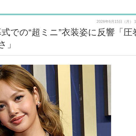
2026年6月15日（月） 
開幕式での“超ミニ”衣装姿に反響「圧
さ」