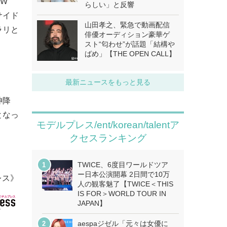
（W
らしい」と反響
サイド
山田孝之、緊急で動画配信
ラリと
俳優オーディション豪華ゲ
スト“匂わせ”が話題「結構や
ばめ」【THE OPEN CALL】
最新ニュースをもっと見る
神降
となっ
モデルプレス/ent/korean/talentア
クセスランキング
TWICE、6度目ワールドツア
ー日本公演開幕 2日間で10万
レス》
人の観客魅了【TWICE＜THIS
IS FOR＞WORLD TOUR IN
JAPAN】
aespaジゼル「元々は女優に