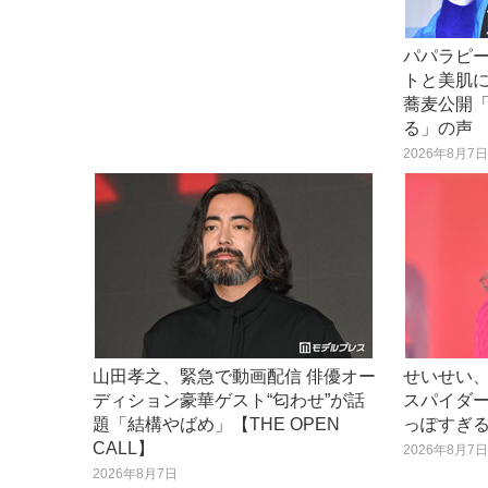
パパラピ
トと美肌
蕎麦公開
る」の声
2026年8月7
山田孝之、緊急で動画配信 俳優オー
せいせい
ディション豪華ゲスト“匂わせ”が話
スパイダ
題「結構やばめ」【THE OPEN
っぽすぎ
CALL】
2026年8月7
2026年8月7日