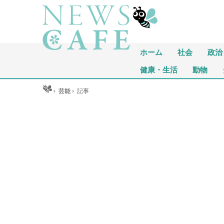
ホーム
社会
政治
健康・生活
動物
ホーム
›
芸能
›
記事