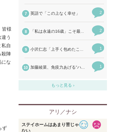
、皆様
は違う
と私自
る殺陣
品にな
らず