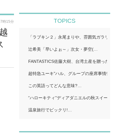
TOPICS
07時15分
年越
「ラブキン２」永尾まりや、雰囲気ガラリのイメチェン
ス
辻希美「早いよぉ～」次女・夢空(…
FANTASTICS佐藤大樹、台湾土産を贈った先輩明かす
超特急ユーキ"ハル、グループの座席事情告白「誰かと
この英語ってどんな意味?…
“ハローキティ"ディアダニエルの秋スイーツビュッフェ
温泉旅行でビックリ!…