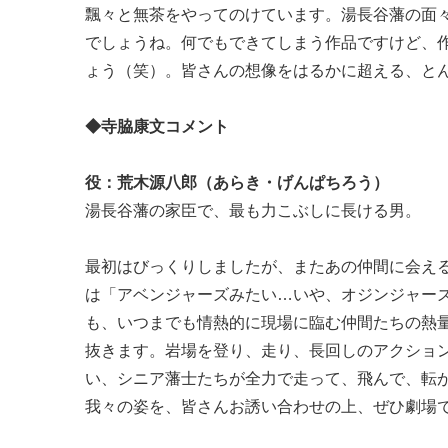
飄々と無茶をやってのけています。湯長谷藩の面
でしょうね。何でもできてしまう作品ですけど、
ょう（笑）。皆さんの想像をはるかに超える、と
◆寺脇康文コメント
役：荒木源八郎（あらき・げんぱちろう）
湯長谷藩の家臣で、最も力こぶしに長ける男。
最初はびっくりしましたが、またあの仲間に会え
は「アベンジャーズみたい…いや、オジンジャー
も、いつまでも情熱的に現場に臨む仲間たちの熱
抜きます。岩場を登り、走り、長回しのアクショ
い、シニア藩士たちが全力で走って、飛んで、転
我々の姿を、皆さんお誘い合わせの上、ぜひ劇場