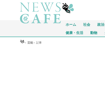
ホーム
社会
政治
健康・生活
動物
ホーム
›
芸能
›
記事