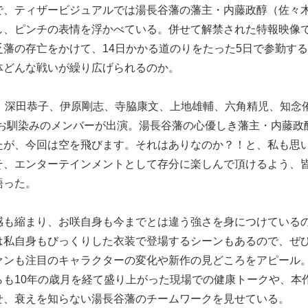
で、ティザービジュアルでは湯長谷藩の藩主・内藤政醇（佐々
し、ピンチの表情を浮かべている。併せて解禁された特報映像
藩の存亡をかけて、14日かかる道のりをたった5日で参勤す
体どんな戦いが繰り広げられるのか。
、深田恭子、伊原剛志、寺脇康文、上地雄輔、六角精児、知念
さ彦ら、お馴染みのメンバーが出演。湯長谷藩の心優しき藩主・内藤政
たが、今回は空を飛びます。それはありなのか？！と、私も思
そ、エンターテインメントとして存分に楽しんで頂けるよう、
語った。
感も縮まり、お咲自身も今までとは違う強さを身につけている
は私自身もびっくりした衣装で登場するシーンもあるので、ぜ
ァンも注目のキャラクターの変化や新作の見どころをアピール
も10年の歳月を経て盛り上がった現場での健康トークや、本
せ、衰えを知らない湯長谷藩のチームワークを見せている。