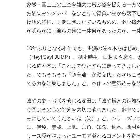
象徴・富士山の上空を雄大に飛ぶ姿を捉える一方
お馴染みのメンバーをひとりで背負い空から落下
物語の詳細こそ謎に包まれているものの、弱小貧乏
が明らかに。彼らの身に一体何があったのか、一
10年ぶりとなる本作でも、主演の佐々木をはじめ
（Hey! Say! JUMP）、柄本時生、西村ま
じる佐々木は「これまでひたすらに走ってきまし
た。でもそもそも『超高速！参勤交代』だからこ
てる力を結集しました」と、本作への意気込みを
政醇の妻・お咲を演じる深田は「政醇様との距離
今回はその芯の部分を大切に演じました。劇中で
みにしていてくださいね（笑）」と、シリーズフ
に、伊原、寺脇、上地、六角、知念、柄本、西村ら
リーズ愛が詰まったユーモア溢れるコメントを寄