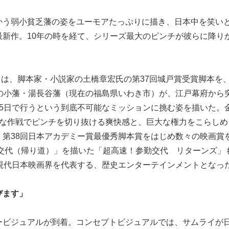
かう弱小貧乏藩の姿をユーモアたっぷりに描き、日本中を笑い
新作。10年の時を経て、シリーズ最大のピンチが彼らに降り
代」は、脚本家・小説家の土橋章宏氏の第37回城戸賞受賞脚本を
の小藩・湯長谷藩（現在の福島県いわき市）が、江戸幕府から
5日で行うという到底不可能なミッションに挑む姿を描いた。
外な作戦でピンチを切り抜ける爽快感と、巨大な権力をこらしめ
第38回日本アカデミー賞最優秀脚本賞をはじめ数々の映画賞
「交代（帰り道）」を描いた「超高速！参勤交代 リターンズ」
現代日本映画界を代表する、歴史エンターテインメントとなっ
びます」
ービジュアルが到着。コンセプトビジュアルでは、サムライが