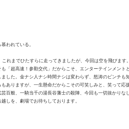
ら慕われている。
！これまでひたすらに走ってきましたが、今回は空を飛びます
そも「超高速！参勤交代」だからこそ、エンターテインメント
しました。金ナシ人ナシ時間ナシは変わらず、怒涛のピンチも
ろもありますが、一生懸命だからこその可笑しみと、笑って応
武芸百般、一騎当千の湯長谷藩士の殺陣、今回も一切抜かりな
お越しを、劇場でお待ちしております。