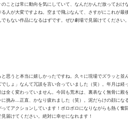
々のことは常に動向を気にしていて、なんだかんだ放っておけ
作る人が大変ですよね。空まで飛ぶなんて、さすがにこれが最
んでもない作品になるはずです。ぜひ劇場で見届けてください
ると思うと本当に嬉しかったですね。久々に現場でズラッと並
ズでしょ」なんて冗談を言い合っていました（笑）。年月は経
量は全く変わっていません。今回も荒木は、裏表なく無骨に殿
ンに挑み…正直、かなり疲れました（笑）。泥だらけの顔にな
がってアクションしています！ボロボロになりながらも熱く奮
で見届けてください。絶対に幸せになれます！