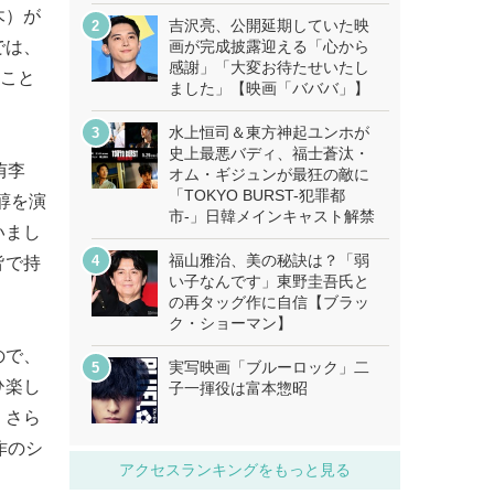
木）が
吉沢亮、公開延期していた映
では、
画が完成披露迎える「心から
感謝」「大変お待たせいたし
ること
ました」【映画「バババ」】
水上恒司＆東方神起ユンホが
史上最悪バディ、福士蒼汰・
侑李
オム・ギジュンが最狂の敵に
「TOKYO BURST-犯罪都
醇を演
市-」日韓メインキャスト解禁
いまし
福山雅治、美の秘訣は？「弱
皆で持
い子なんです」東野圭吾氏と
の再タッグ作に自信【ブラッ
ク・ショーマン】
ので、
実写映画「ブルーロック」二
ひ楽し
子一揮役は富本惣昭
。さら
作のシ
アクセスランキングをもっと見る