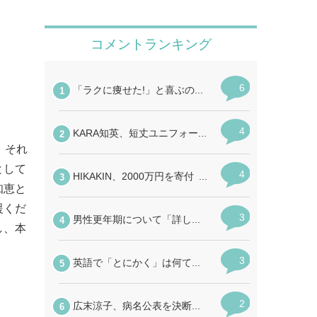
。それ
として
知恵と
援くだ
し、本