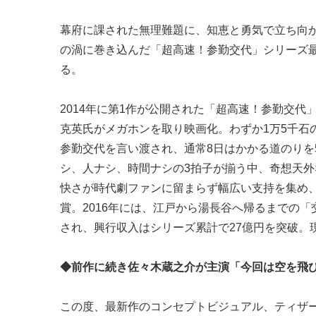
幕府に課された無理難題に、知恵と勇気で立ち向
の渦に巻き込んだ「超高速！参勤交代」シリーズ最
る。
2014年に第1作が公開された「超高速！参勤交
克英氏がメガホンを取り映画化。わずか1万5千石
参勤交代を言い渡され、通常8日はかかる道のりを
シ、人ナシ、時間ナシの3拍子が揃う中、奇想天
快さが時代劇ファンに留まらず幅広い支持を集め、
賞。2016年には、江戸から湯長谷へ帰るまでの
され、興行収入はシリーズ累計で27億円を突破。
◆前作に続き佐々木蔵之介が主演「今回は空を飛
この度、最新作のコンセプトビジュアル、ティザ