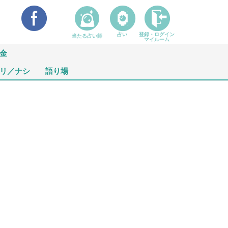
占い
登録・ログイン
当たる占い師
マイルーム
金
リ／ナシ
語り場