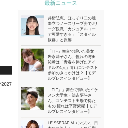
最新ニュース
井桁弘恵、ほっそり二の腕
際立つノースリーブ姿でJリ
ーグ観戦「カジュアルコー
デ可愛すぎる」「スタイル
抜群」と反響
「TIF」舞台で輝いた美女・
岩永莉子さん、憧れの与田
祐希は「青春を捧げたアイ
ドルの1人」青山コンテスト
参加のきっかけは？【モデ
ルプレスインタビュー】
027
「TIF」」舞台で輝いたイケ
メン大学生・法吉夢斗さ
ん、コンテスト出場で得た
もの 憧れは平野紫耀【モデ
ルプレスインタビュー】
LE SSERAFIMユンジン、日