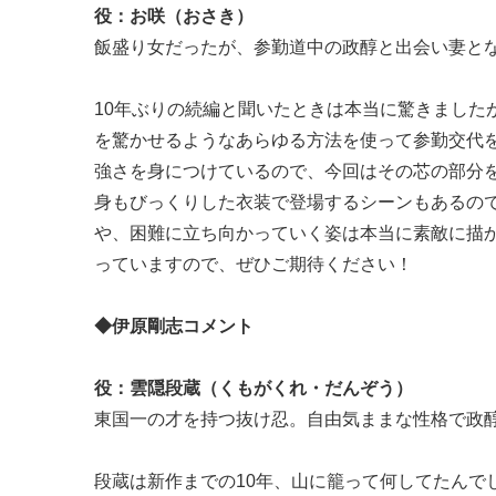
役：お咲（おさき）
飯盛り女だったが、参勤道中の政醇と出会い妻と
10年ぶりの続編と聞いたときは本当に驚きました
を驚かせるようなあらゆる方法を使って参勤交代
強さを身につけているので、今回はその芯の部分
身もびっくりした衣装で登場するシーンもあるの
や、困難に立ち向かっていく姿は本当に素敵に描
っていますので、ぜひご期待ください！
◆伊原剛志コメント
役：雲隠段蔵（くもがくれ・だんぞう）
東国一の才を持つ抜け忍。自由気ままな性格で政
段蔵は新作までの10年、山に籠って何してたんで