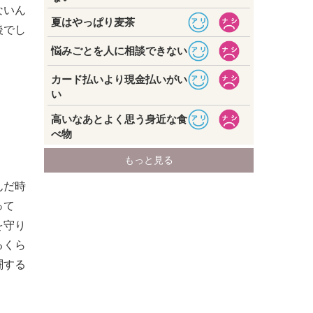
ないん
後でし
。
んだ時
って
を守り
るくら
闘する