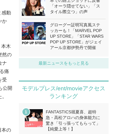
本での路上ショットに反響
「オーラ隠せてない」「ス
タイル際立つ」の声
と感動
かか
グローグー証明写真風ステ
ッカーも！「MARVEL POP
UP STORE」「STAR WARS
POP UP STORE」がジェイ
、本木
アール京都伊勢丹で開催
突然の
金ナ
最新ニュースをもっと見る
る痛
を受
モデルプレス/ent/movieアクセス
も公開
ランキング
た。
FANTASTICS堀夏喜、超特
急・高松アロハの身体能力に
驚き「引っ張ってもらって」
【純愛上等！】
日本の