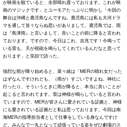
が映画を観ていると、全部晴れ渡っております。これが映
画のマジックです」とユーモアたっぷりに明かし「今回の
舞台は沖縄と鹿児島なんですね。鹿児島には私も大河ドラ
マを通して並々ならぬ思いがありまして。鹿児島では、雨
は『島津雨』と言いまして、良いことの前に降ると言われ
ております。ですので、今日はこれ、吉兆です！今鳴って
いる雷も、天が祝砲を鳴らしてくれているんだなと思って
おります」と笑顔で語った。
強烈な雨が降り始めると、菜々緒は「MERの晴れ女だった
はずなんですけれども、（雨が）すごいですよね。神社に
行ったり、そういうときに雨が降ると、本当に良いことが
起こると言われてます。雷は神様が鳴らしていると言われ
ていますので、MERが皆さんに愛されている証拠と、神様
にも愛されている証拠だと私は思っております。今回は南
海MERの指導担当者として仕事をしている身なんですけ
ど、みんなで一丸となって頑張っている姿をぜひ劇場のス