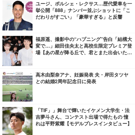
ユージ、ポルシェ・レクサス…歴代愛車を一
挙公開「888」ナンバー並ぶショットに「こ
だわりがすごい」「豪華すぎる」と反響
福原遥、撮影中の“ハプニング”告白「結構大
変で…」細田佳央太と高校生限定プレミア登
場【あの星が降る丘で、君とまた出会いた
い。】
高木由梨奈アナ、妊娠発表 夫・岸田タツヤ
との結婚2周年記念日に発表
「TIF」」舞台で輝いたイケメン大学生・法
吉夢斗さん、コンテスト出場で得たもの 憧
れは平野紫耀【モデルプレスインタビュー】