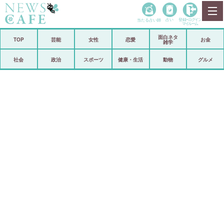
当たる占い師
占い
登録•
ログイン
マイルーム
面白ネタ
ホーム
TOP
芸能
女性
恋愛
お金
雑学
社会
政治
社会
政治
スポーツ
健康・生活
動物
グルメ
経済
海外
芸能
スポーツ
恋愛
ビックリ
コメントポスト
アリ／ナシ
リリース
ショップ
登録・ログイン/マイルーム