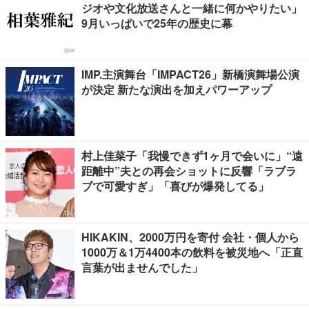
ジオや文化放送さんと一緒に何かやりたい」
9月いっぱいで25年の歴史に幕
IMP.主演舞台「IMPACT26」新橋演舞場公演
が決定 新たな演出を加えパワーアップ
村上佳菜子「我慢できず1ヶ月で会いに」“遠
距離中”夫との再会ショットに反響「ラブラ
ブで可愛すぎ」「喜びが爆発してる」
HIKAKIN、2000万円を寄付 会社・個人から
1000万＆1万4400本の飲料を被災地へ「正直
言葉が出ませんでした」