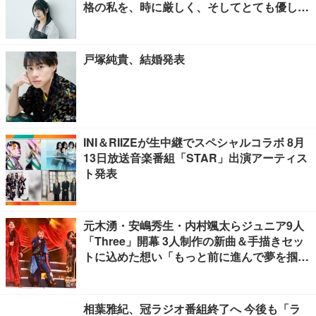
格の私を、時に厳しく、そしてとても優し
く、全力でサポートしてくれる方です」
戸塚純貴、結婚発表
INI＆RIIZEが生中継でスペシャルコラボ 8月
13日放送音楽番組「STAR」出演アーティス
ト発表
元木湧・安嶋秀生・内村颯太らジュニア9人
「Three」開幕 3人制作の新曲＆手描きセッ
トに込めた想い「もっと前に進んで夢を掴み
たい」【ゲネプロレポ】
相葉雅紀、冠ラジオ番組終了へ 今後も「ラ