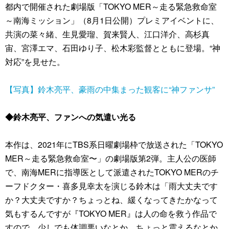
都内で開催された劇場版「TOKYO MER～走る緊急救命室
～南海ミッション」（8月1日公開）プレミアイベントに、
共演の菜々緒、生見愛瑠、賀来賢人、江口洋介、高杉真
宙、宮澤エマ、石田ゆり子、松木彩監督とともに登場。“神
対応”を見せた。
【写真】鈴木亮平、豪雨の中集まった観客に“神ファンサ”
◆鈴木亮平、ファンへの気遣い光る
本作は、2021年にTBS系日曜劇場枠で放送された「TOKYO
MER～走る緊急救命室〜」の劇場版第2弾。主人公の医師
で、南海MERに指導医として派遣されたTOKYO MERのチ
ーフドクター・喜多見幸太を演じる鈴木は「雨大丈夫です
か？大丈夫ですか？ちょっとね、緩くなってきたかなって
気もするんですが『TOKYO MER』は人の命を救う作品で
すので。少しでも体調悪いなとか、ちょっと震えるなとか