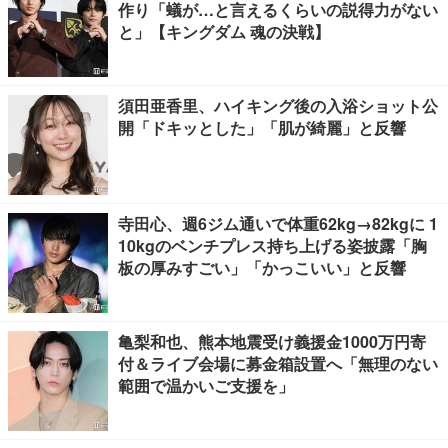
作り「蟻が…と言えるくらいの説得力がない
と」【キングダム 魂の決戦】
須田亜香里、ハイキング後の入浴ショット公
開「ドキッとした」「肌が綺麗」と反響
寺田心、週6ジム通いで体重62kg→82kgに 1
10kgのベンチプレス持ち上げる姿披露「胸
板の厚みすごい」「かっこいい」と反響
亀梨和也、熊本地震受け義援金1000万円寄
付＆ライブ会場に募金箱設置へ「無理のない
範囲で温かいご支援を」