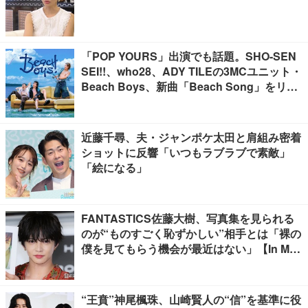
「POP YOURS」出演でも話題。SHO-SEN
SEI!!、who28、ADY TILEの3MCユニット・
Beach Boys、新曲「Beach Song」をリリ
ース
近藤千尋、夫・ジャンポケ太田と肩組み密着
ショットに反響「いつもラブラブで素敵」
「絵になる」
FANTASTICS佐藤大樹、写真集を見られる
のが“ものすごく恥ずかしい”相手とは「裸の
僕を見てもらう機会が最近はない」【In Moti
on】
“王賁”神尾楓珠、山崎賢人の“信”を基準に役