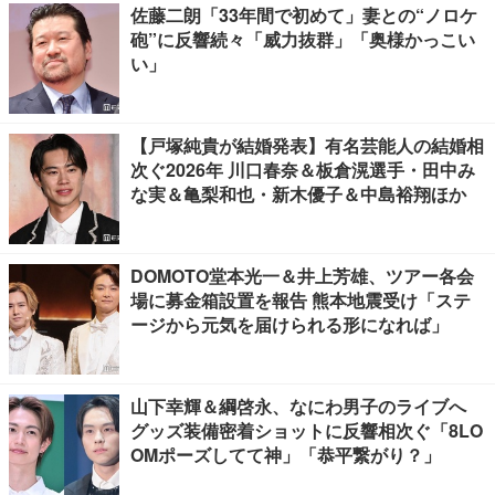
佐藤二朗「33年間で初めて」妻との“ノロケ
砲”に反響続々「威力抜群」「奥様かっこい
い」
【戸塚純貴が結婚発表】有名芸能人の結婚相
次ぐ2026年 川口春奈＆板倉滉選手・田中み
な実＆亀梨和也・新木優子＆中島裕翔ほか
DOMOTO堂本光一＆井上芳雄、ツアー各会
場に募金箱設置を報告 熊本地震受け「ステ
ージから元気を届けられる形になれば」
山下幸輝＆綱啓永、なにわ男子のライブへ
グッズ装備密着ショットに反響相次ぐ「8LO
OMポーズしてて神」「恭平繋がり？」