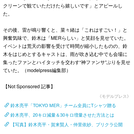
クリーンで観ていただけたら嬉しいです」とアピールし
た。
その後、雷が鳴り響くと、菜々緒は「これはすごい！」と
興奮気味で、鈴木は「MERらしい」と笑顔を見せていた。
イベントは荒天の影響を受けて時間が縮小したものの、鈴
木をはじめとするキャストは、雨が吹き込む中でも会場に
集ったファンとハイタッチを交わす“神ファンサ”ぶりを見せ
ていた。（modelpress編集部）
【Not Sponsored 記事】
《モデルプレス》
鈴木亮平「TOKYO MER」チーム全員にTシャツ贈る
鈴木亮平、20キロ減量＆30キロ増量させた方法とは
【写真】鈴木亮平・賀来賢人・仲里依紗、プリクラ公開