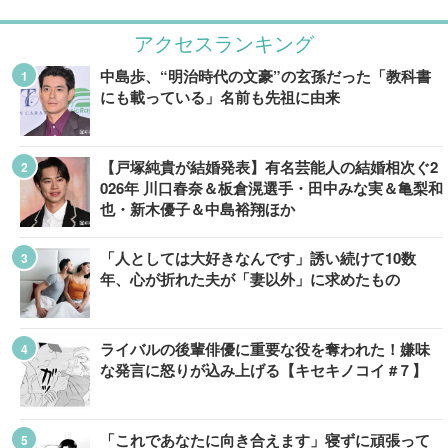
アクセスランキング
中島歩、“明治時代の文豪”の玄孫だった「教科書
にも載っている」名前も先祖に由来
【戸塚純貴が結婚発表】有名芸能人の結婚相次ぐ2
026年 川口春奈＆板倉滉選手・田中みな実＆亀梨和
也・新木優子＆中島裕翔ほか
「人としては大好きなんです」誘い続けて10数
年、心が折れた夫が「妻以外」に求めたもの
ライバルの後輩俳優に重要な役を奪われた！嫌味
な発言に怒りが込み上げる【キセキノコイ #７】
「これであなたに向き合えます」寝ずに頑張って