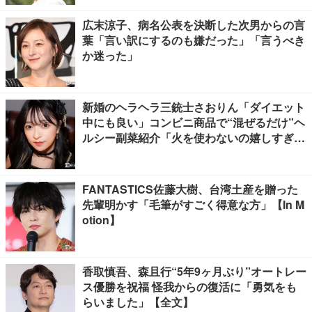
広末涼子、病名公表を決断した次男からの言
葉「言い訳にするのも嫌だった」「言うべき
か迷った」
新婚のヘラヘラ三銃士さおりん「ダイエット
中にも良い」コンビニ商品で“混ぜるだけ”ヘ
ルシー副菜紹介「火を使わないの嬉しすぎ
る」「タンパク質たっぷりで最高」の声
FANTASTICS佐藤大樹、台湾土産を贈った
先輩明かす「毛筆がすごく得意な方」【In M
otion】
香取慎吾、森且行“5年9ヶ月ぶり”オートレー
ス優勝を祝福 怪我からの復活に「勇気をも
らいました」【全文】